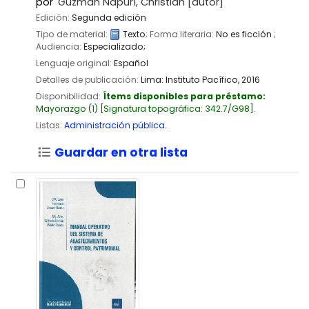
por
Guzmán Napurí, Christian
[autor]
Edición:
Segunda edición
Tipo de material:
Texto
; Forma literaria:
No es ficción
;
Audiencia:
Especializado;
Lenguaje original:
Español
Detalles de publicación:
Lima:
Instituto Pacífico,
2016
Disponibilidad:
Ítems disponibles para préstamo:
Mayorazgo
(1)
Signatura topográfica:
342.7/G98
.
Listas:
Administración pública
.
Guardar en otra lista