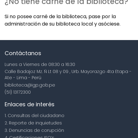
¿No tiene carné de la biblioteca?
Si no posee carné de la biblioteca, pase por la
administración de su biblioteca local y asóciese.
Contáctanos
Lunes a Viernes de 08:30 a 16:30
Calle Badajoz Mz. Ñ Lt 08 y 09 , Urb. Mayorazgo 4ta Etapa -
Ate - Lima - Perú
biblioteca@igp.gob.pe
(51) 13172300
Enlaces de interés
1. Consultas del ciudadano
2. Reporte de inquietudes
3. Denuncias de corupción
4. Certificaciones ISO’s