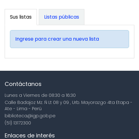
Sus listas
Listas públicas
Ingrese para crear una nueva lista
Contáctanos
Lunes a Viernes de 08:30 a 16:30
Calle Badajoz Mz. Ñ Lt 08 y 09 , Urb. Mayorazgo 4ta Etapa -
Ate - Lima - Perú
biblioteca@igp.gob.pe
(51) 13172300
Enlaces de interés