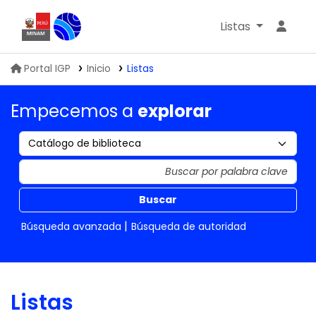
Listas
Biblioteca IGP
Portal IGP
Inicio
Listas
Empecemos a
explorar
Buscar
Búsqueda avanzada
Búsqueda de autoridad
Listas