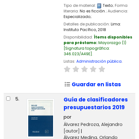
Tipo de material:
Texto
; Forma
literaria:
No es ficción
; Audiencia:
Especializado;
Detalles de publicación:
Lima:
Instituto Pacífico,
2018
Disponibilidad:
Ítems disponibles
para préstamo:
Mayorazgo
(1)
Signatura topográfica:
346.023/A49E
.
Listas:
Administración pública
.
Guardar en listas
5.
Guía de clasificadores
presupuestarios 2019
por
Álvarez Pedroza, Alejandro
[autor]
Álvarez Medina, Orlando