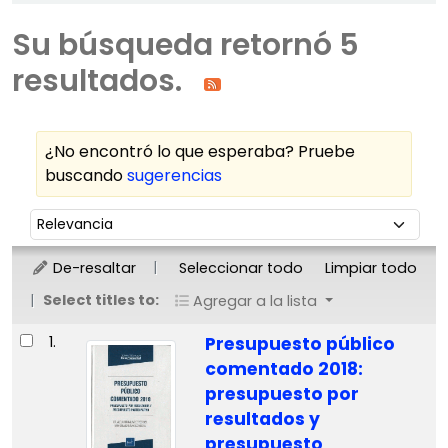
Su búsqueda retornó 5
resultados.
¿No encontró lo que esperaba? Pruebe
buscando
sugerencias
Ordenar
Ordenar por:
De-resaltar
Seleccionar todo
Limpiar todo
Select titles to:
Agregar a la lista
Resultados
1.
Presupuesto público
comentado 2018:
presupuesto por
resultados y
presupuesto