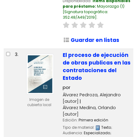
Disponibilidad:
Ítems disponibles
para préstamo:
Mayorazgo
(1)
Signatura topográfica:
352.48/A49/2019
.
Guardar en listas
3.
El proceso de ejecución
de obras publicas en las
contrataciones del
Estado
por
Álvarez Pedroza, Alejandro
Imagen de
[autor]
cubierta local
Álvarez Medina, Orlando
[autor]
Edición:
Primera edición
Tipo de material:
Texto
;
Audiencia:
Especializado;