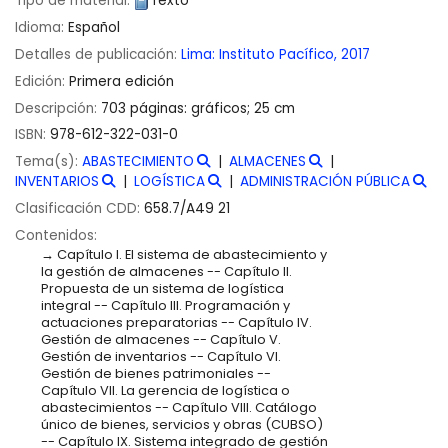
Tipo de material:
Texto
Idioma:
Español
Detalles de publicación:
Lima:
Instituto Pacífico,
2017
Edición:
Primera edición
Descripción:
703 páginas: gráficos; 25 cm
ISBN:
978-612-322-031-0
Tema(s):
ABASTECIMIENTO
ALMACENES
INVENTARIOS
LOGÍSTICA
ADMINISTRACIÓN PÚBLICA
Clasificación CDD:
658.7/A49 21
Contenidos:
Capítulo I. El sistema de abastecimiento y
la gestión de almacenes -- Capítulo II.
Propuesta de un sistema de logística
integral -- Capítulo III. Programación y
actuaciones preparatorias -- Capítulo IV.
Gestión de almacenes -- Capítulo V.
Gestión de inventarios -- Capítulo VI.
Gestión de bienes patrimoniales --
Capítulo VII. La gerencia de logística o
abastecimientos -- Capítulo VIII. Catálogo
único de bienes, servicios y obras (CUBSO)
-- Capítulo IX. Sistema integrado de gestión