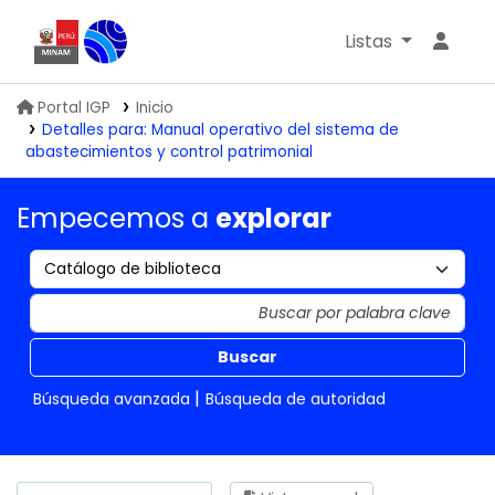
Listas
Biblioteca IGP
Portal IGP
Inicio
Detalles para:
Manual operativo del sistema de
abastecimientos y control patrimonial
Empecemos a
explorar
Buscar
Búsqueda avanzada
Búsqueda de autoridad