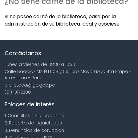
¿No tiene carné de la biblioteca?
Si no posee carné de la biblioteca, pase por la
administración de su biblioteca local y asóciese.
Contáctanos
Lunes a Viernes de 08:30 a 16:30
Calle Badajoz Mz. Ñ Lt 08 y 09 , Urb. Mayorazgo 4ta Etapa -
Ate - Lima - Perú
biblioteca@igp.gob.pe
(51) 13172300
Enlaces de interés
1. Consultas del ciudadano
2. Reporte de inquietudes
3. Denuncias de corupción
4. Certificaciones ISO’s