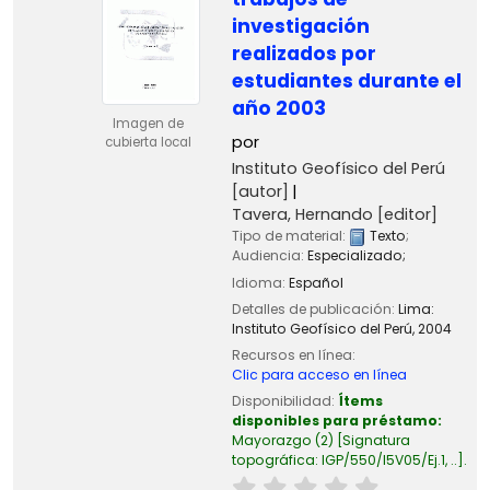
investigación
realizados por
estudiantes durante el
año 2003
Imagen de
por
cubierta local
Instituto Geofísico del Perú
[autor]
Tavera, Hernando
[editor]
Tipo de material:
Texto
;
Audiencia:
Especializado;
Idioma:
Español
Detalles de publicación:
Lima:
Instituto Geofísico del Perú,
2004
Recursos en línea:
Clic para acceso en línea
Disponibilidad:
Ítems
disponibles para préstamo:
Mayorazgo
(2)
Signatura
topográfica:
IGP/550/I5V05/Ej.1, ..
.