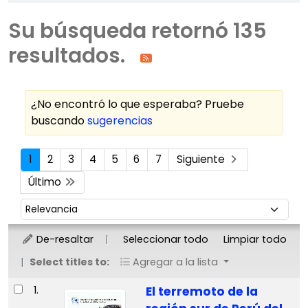
Su búsqueda retornó 135
resultados.
¿No encontró lo que esperaba? Pruebe
buscando
sugerencias
Ordenar
1
2
3
4
5
6
7
Siguiente
Último
Ordenar por:
De-resaltar
Seleccionar todo
Limpiar todo
Select titles to:
Agregar a la lista
Resultados
1.
El terremoto de la