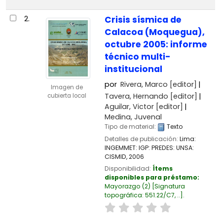
2.
Crisis sísmica de
Calacoa (Moquegua),
octubre 2005: informe
técnico multi-
institucional
por
Rivera, Marco
[editor]
Imagen de
Tavera, Hernando
[editor]
cubierta local
Aguilar, Victor
[editor]
Medina, Juvenal
Tipo de material:
Texto
Detalles de publicación:
Lima:
INGEMMET: IGP: PREDES: UNSA:
CISMID,
2006
Disponibilidad:
Ítems
disponibles para préstamo:
Mayorazgo
(2)
Signatura
topográfica:
551.22/C7, ..
.