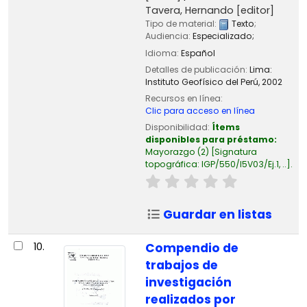
Tavera, Hernando
[editor]
Tipo de material:
Texto
;
Audiencia:
Especializado;
Idioma:
Español
Detalles de publicación:
Lima:
Instituto Geofísico del Perú,
2002
Recursos en línea:
Clic para acceso en línea
Disponibilidad:
Ítems
disponibles para préstamo:
Mayorazgo
(2)
Signatura
topográfica:
IGP/550/I5V03/Ej.1, ..
.
Guardar en listas
10.
Compendio de
trabajos de
investigación
realizados por