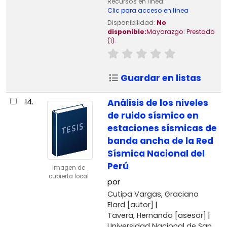
Recursos en línea:
Clic para acceso en línea
Disponibilidad:
No
disponible:
Mayorazgo: Prestado
(1).
Guardar en listas
14.
Análisis de los niveles
de ruido sísmico en
estaciones sísmicas de
banda ancha de la Red
Sísmica Nacional del
Perú
Imagen de
cubierta local
por
Cutipa Vargas, Graciano
Elard
[autor]
Tavera, Hernando
[asesor]
Universidad Nacional de San