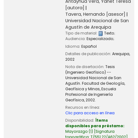
Antayhua Vera, Yanet Teresa
[autora]
Tavera, Hernando
[asesor]
Universidad Nacional de San
Agustín de Arequipa
Tipo de material:
Texto
;
Audiencia:
Especializado;
Idioma:
Español
Detalles de publicación:
Arequipa,
2002
Nota de disertación:
Tesis
(Ingeniero Geofísico) --
Universidad Nacional de San
Agustín. Facultad de Geología,
Geofísica y Minas, Escuela
Profesional de Ingeniería
Geofísica, 2002.
Recursos en línea:
Clic para acceso en línea
Disponibilidad:
Ítems
disponibles para préstamo:
Mayorazgo
(1)
Signatura
topográfica:
T/551.22/A62/2002
.