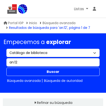
Listas
Biblioteca IGP
Portal IGP
Inicio
Búsqueda avanzada
Resultados de búsqueda para 'an:12', página 1 de 7
Empecemos a
explorar
Buscar
Búsqueda avanzada
Búsqueda de autoridad
Refinar su búsqueda