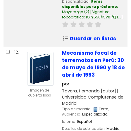
Disponibilidad:
Ítems
disponibles para préstamo:
Mayorazgo
(2)
Signatura
topográfica:
IGP/550/I5V01/Ej.1, ..
.
Guardar en listas
12.
Mecanismo focal de
terremotos en Perú: 30
de mayo de 1990 y 18 de
abril de 1993
por
Tavera, Hernando
[autor]
Imagen de
cubierta local
Universidad Complutense de
Madrid
Tipo de material:
Texto
;
Audiencia:
Especializado;
Idioma:
Español
Detalles de publicación:
Madrid,