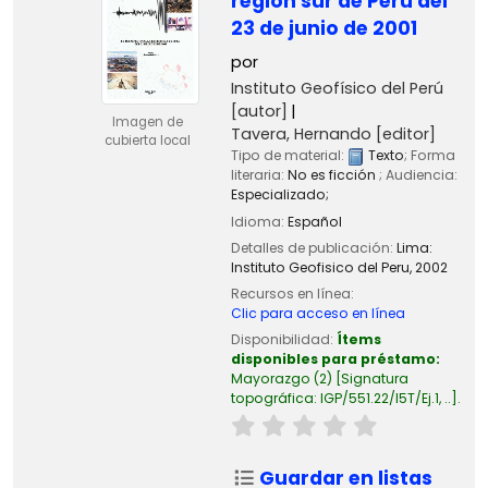
región sur de Perú del
23 de junio de 2001
por
Instituto Geofísico del Perú
[autor]
Imagen de
Tavera, Hernando
[editor]
cubierta local
Tipo de material:
Texto
; Forma
literaria:
No es ficción
; Audiencia:
Especializado;
Idioma:
Español
Detalles de publicación:
Lima:
Instituto Geofisico del Peru,
2002
Recursos en línea:
Clic para acceso en línea
Disponibilidad:
Ítems
disponibles para préstamo:
Mayorazgo
(2)
Signatura
topográfica:
IGP/551.22/I5T/Ej.1, ..
.
Guardar en listas