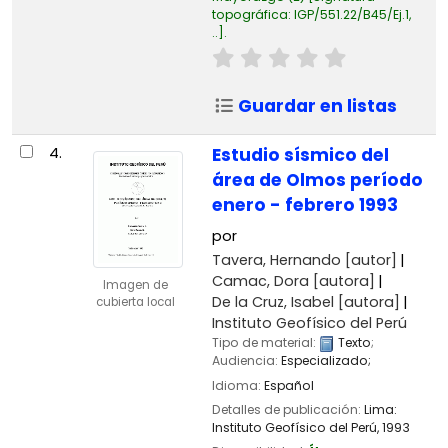
topográfica:
IGP/551.22/B45/Ej.1,
..
.
Guardar en listas
4.
Estudio sísmico del
área de Olmos período
enero - febrero 1993
por
Tavera, Hernando
[autor]
Camac, Dora
[autora]
Imagen de
De la Cruz, Isabel
[autora]
cubierta local
Instituto Geofísico del Perú
Tipo de material:
Texto
;
Audiencia:
Especializado;
Idioma:
Español
Detalles de publicación:
Lima:
Instituto Geofísico del Perú,
1993