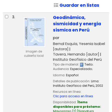
Guardar en listas
3.
Geodinámica,
sismicidad y energía
sísmica en Perú
por
Bernal Esquía, Yesenia Isabel
[autora]
Imagen de
Tavera, Hernando
[autor]
cubierta local
Instituto Geofísico del Perú
Tipo de material:
Texto
;
Audiencia:
Especializado;
Idioma:
Español
Detalles de publicación:
Lima:
Instituto Geofísico del Perú,
2002
Recursos en línea:
Clic para acceso en línea
Disponibilidad:
Ítems
disponibles para préstamo:
Mayorazgo
(2)
Signatura