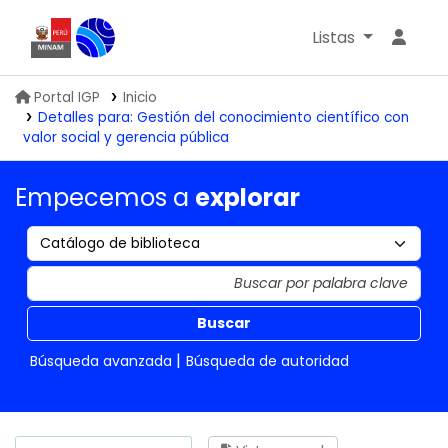
Listas
Biblioteca IGP
Portal IGP
Inicio
Detalles para:
Gestión del conocimiento científico con
valor social y gerencia pública
Empecemos a
explorar
Buscar
Búsqueda avanzada
Búsqueda de autoridad