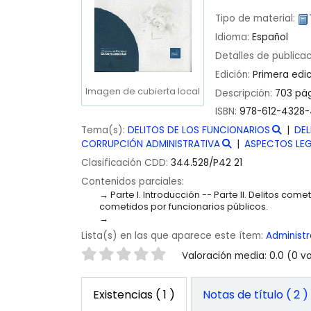
Tipo de material:
Idioma:
Español
Detalles de publica
Edición:
Primera edic
Imagen de cubierta local
Descripción:
703 pág
ISBN:
978-612-4328
Tema(s):
DELITOS DE LOS FUNCIONARIOS
DEL
CORRUPCIÓN ADMINISTRATIVA
ASPECTOS LEG
Clasificación CDD:
344.528/P42 21
Contenidos parciales:
Parte I. Introducción -- Parte II. Delitos comet
cometidos por funcionarios públicos.
Lista(s) en las que aparece este ítem:
Administr
Valoración
Valoración media: 0.0 (0 v
Existencias
( 1 )
Notas de título ( 2 )