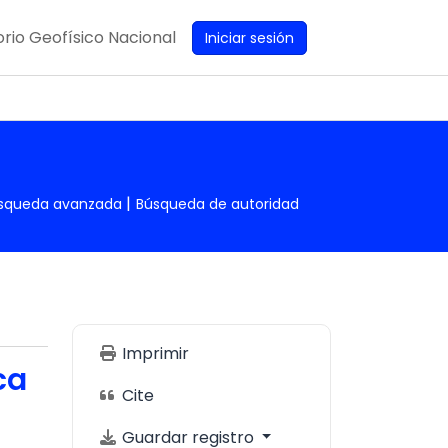
rio Geofísico Nacional
Iniciar sesión
squeda avanzada
Búsqueda de autoridad
Imprimir
ca
Cite
Guardar registro