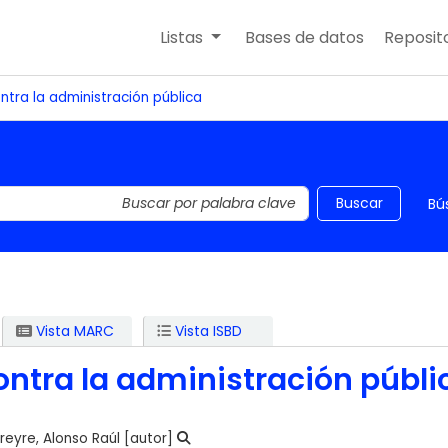
Listas
Bases de datos
Reposito
ntra la administración pública
 el catálogo por palabra clave
Buscar
Bú
Vista MARC
Vista ISBD
ontra la administración públi
reyre, Alonso Raúl
[autor]