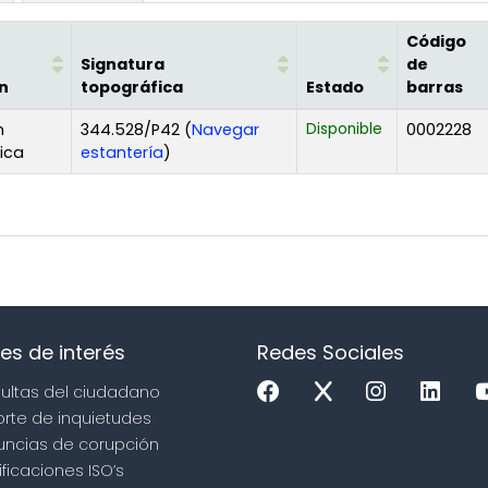
Código
Signatura
de
n
topográfica
Estado
barras
n
344.528/P42 (
Navegar
Disponible
0002228
(Abre debajo)
fica
estantería
)
es de interés
Redes Sociales
sultas del ciudadano
orte de inquietudes
uncias de corupción
ificaciones ISO’s