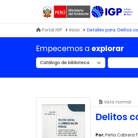
Biblioteca IGP
Portal IGP
Inicio
Detalles para:
Delitos co
Empecemos a
explorar
Search the catalog by:
Buscar en
Vista normal
Delitos c
Por:
Peña Cabrera F