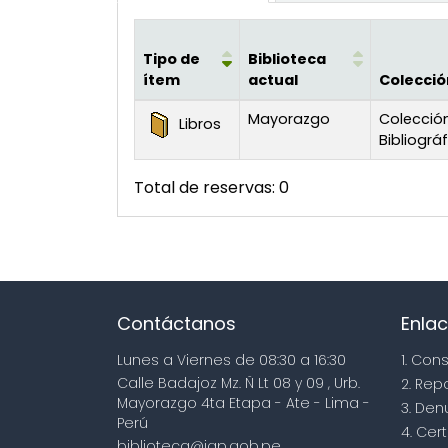
Tipo de
Biblioteca
ítem
actual
Colecció
Existencias
Mayorazgo
Colecció
Libros
Bibliográ
Total de reservas: 0
Contáctanos
Enlac
Lunes a Viernes de 08:30 a 16:30
1. Con
Calle Badajoz Mz. Ñ Lt 08 y 09 , Urb.
2. Rep
Mayorazgo 4ta Etapa - Ate - Lima -
3. Den
Perú
4. Cert
biblioteca@igp.gob.pe