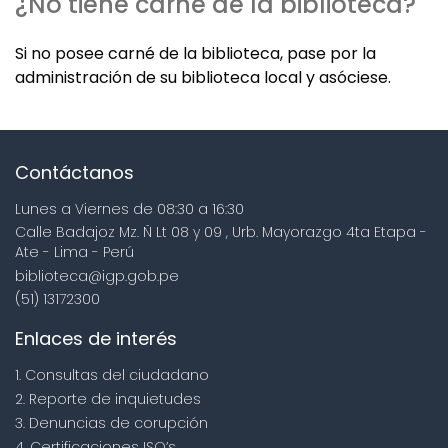
¿No tiene carné de la biblioteca?
Si no posee carné de la biblioteca, pase por la
administración de su biblioteca local y asóciese.
Contáctanos
Lunes a Viernes de 08:30 a 16:30
Calle Badajoz Mz. Ñ Lt 08 y 09 , Urb. Mayorazgo 4ta Etapa -
Ate - Lima - Perú
biblioteca@igp.gob.pe
(51) 13172300
Enlaces de interés
1. Consultas del ciudadano
2. Reporte de inquietudes
3. Denuncias de corupción
4. Certificaciones ISO’s