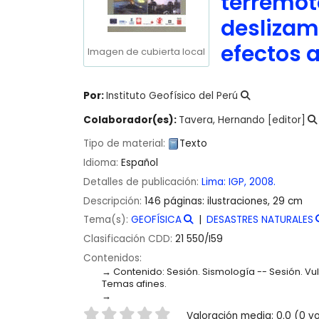
terremot
deslizam
efectos 
Imagen de cubierta local
Por:
Instituto Geofísico del Perú
Colaborador(es):
Tavera, Hernando
[editor]
Tipo de material:
Texto
Idioma:
Español
Detalles de publicación:
Lima:
IGP,
2008.
Descripción:
146 páginas: ilustraciones, 29 cm
Tema(s):
GEOFÍSICA
DESASTRES NATURALES
Clasificación CDD:
21 550/I59
Contenidos:
Contenido: Sesión. Sismología -- Sesión. Vu
Temas afines.
Valoración
Valoración media: 0.0 (0 v