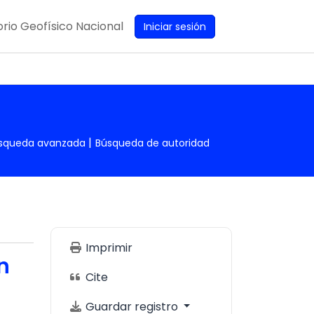
rio Geofísico Nacional
Iniciar sesión
squeda avanzada
Búsqueda de autoridad
Imprimir
n
Cite
Guardar registro