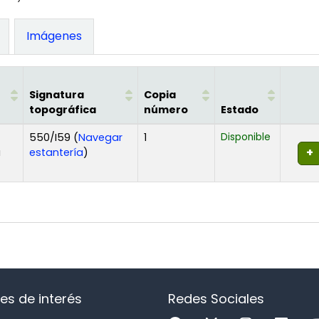
Imágenes
Signatura
Copia
topográfica
número
Estado
550/I59 (
Navegar
1
Disponible
(Abre debajo)
a
estantería
)
es de interés
Redes Sociales