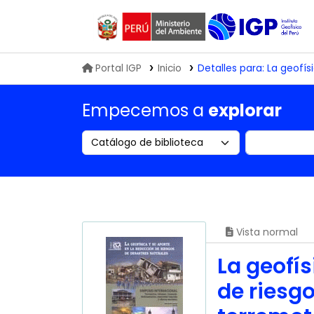
Biblioteca IGP
Portal IGP
Inicio
Detalles para:
La geofís
Empecemos a
explorar
Search the catalog by:
Buscar en
Vista normal
La geofís
de riesgo