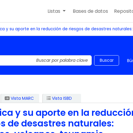
Listas
Bases de datos
Reposito
ica y su aporte en la reducción de riesgos de desastres naturales:
 el catálogo por palabra clave
Buscar
Bú
Vista MARC
Vista ISBD
ica y su aporte en la reducció
s de desastres naturales: