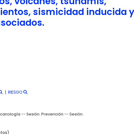
os, volcanes, tsunamis,
ientos, sismicidad inducida 
asociados.
RIESGO
lcanología -- Sesión. Prevención -- Sesión.
otos)