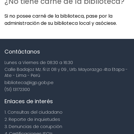
¿No tiene carné de la biblioteca?
Si no posee carné de la biblioteca, pase por la
administración de su biblioteca local y asóciese.
Contáctanos
Lunes a Viernes de 08:30 a 16:30
Calle Badajoz Mz. Ñ Lt 08 y 09 , Urb. Mayorazgo 4ta Etapa -
Ate - Lima - Perú
biblioteca@igp.gob.pe
(51) 13172300
Enlaces de interés
1. Consultas del ciudadano
2. Reporte de inquietudes
3. Denuncias de corupción
4. Certificaciones ISO’s