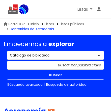
Listas
Biblioteca IGP
Portal IGP
Inicio
Listas
Listas públicas
Contenidos de
Aeronomía
Empecemos a
explorar
Buscar
Búsqueda avanzada
Búsqueda de autoridad