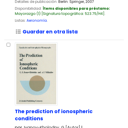
Detalles de publicación:
Berlin:
Springer,
2007
Disponibilidad:
Ítems disponibles para préstamo:
Mayorazgo
(1)
Signatura topográfica:
523.75/H4
.
Listas:
Aeronomía
.
Guardar en otra lista
The prediction of ionospheric
conditions
por
Ivanov-Kholodny, G
[Autor]