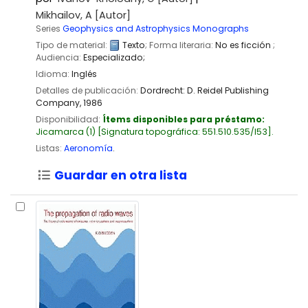
Mikhailov, A
[Autor]
Series
Geophysics and Astrophysics Monographs
Tipo de material:
Texto
; Forma literaria:
No es ficción
;
Audiencia:
Especializado;
Idioma:
Inglés
Detalles de publicación:
Dordrecht:
D. Reidel Publishing
Company,
1986
Disponibilidad:
Ítems disponibles para préstamo:
Jicamarca
(1)
Signatura topográfica:
551.510.535/I53
.
Listas:
Aeronomía
.
Guardar en otra lista