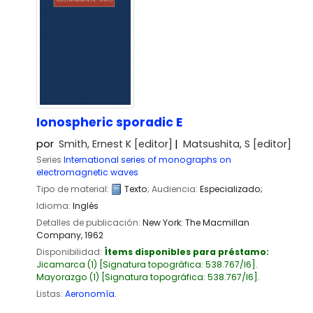
Ionospheric sporadic E
por
Smith, Ernest K
[editor]
Matsushita, S
[editor]
Series
International series of monographs on
electromagnetic waves
Tipo de material:
Texto
; Audiencia:
Especializado;
Idioma:
Inglés
Detalles de publicación:
New York:
The Macmillan
Company,
1962
Disponibilidad:
Ítems disponibles para préstamo:
Jicamarca
(1)
Signatura topográfica:
538.767/I6
.
Mayorazgo
(1)
Signatura topográfica:
538.767/I6
.
Listas:
Aeronomía
.