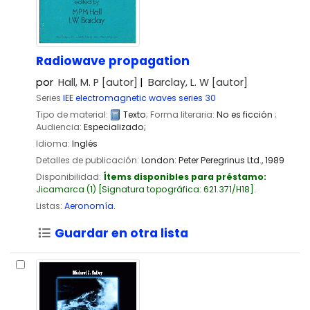
Radiowave propagation
por
Hall, M. P
[autor]
Barclay, L. W
[autor]
Series
IEE electromagnetic waves series 30
Tipo de material:
Texto
; Forma literaria:
No es ficción
;
Audiencia:
Especializado;
Idioma:
Inglés
Detalles de publicación:
London:
Peter Peregrinus Ltd.,
1989
Disponibilidad:
Ítems disponibles para préstamo:
Jicamarca
(1)
Signatura topográfica:
621.371/H18
.
Listas:
Aeronomía
.
Guardar en otra lista