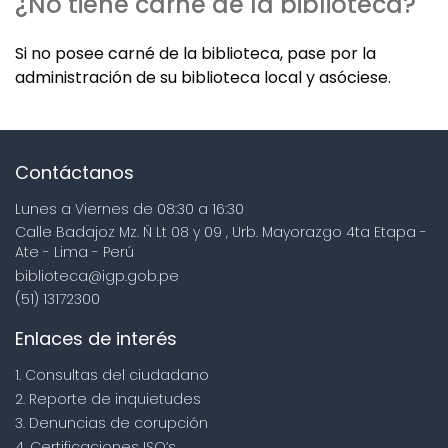
¿No tiene carné de la biblioteca?
Si no posee carné de la biblioteca, pase por la
administración de su biblioteca local y asóciese.
Contáctanos
Lunes a Viernes de 08:30 a 16:30
Calle Badajoz Mz. Ñ Lt 08 y 09 , Urb. Mayorazgo 4ta Etapa -
Ate - Lima - Perú
biblioteca@igp.gob.pe
(51) 13172300
Enlaces de interés
1. Consultas del ciudadano
2. Reporte de inquietudes
3. Denuncias de corupción
4. Certificaciones ISO’s