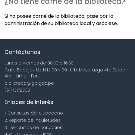
¿No tiene carné de la biblioteca?
Si no posee carné de la biblioteca, pase por la
administración de su biblioteca local y asóciese.
Contáctanos
Lunes a Viernes de 08:30 a 16:30
Calle Badajoz Mz. Ñ Lt 08 y 09 , Urb. Mayorazgo 4ta Etapa -
Ate - Lima - Perú
biblioteca@igp.gob.pe
(51) 13172300
Enlaces de interés
1. Consultas del ciudadano
2. Reporte de inquietudes
3. Denuncias de corupción
4. Certificaciones ISO’s