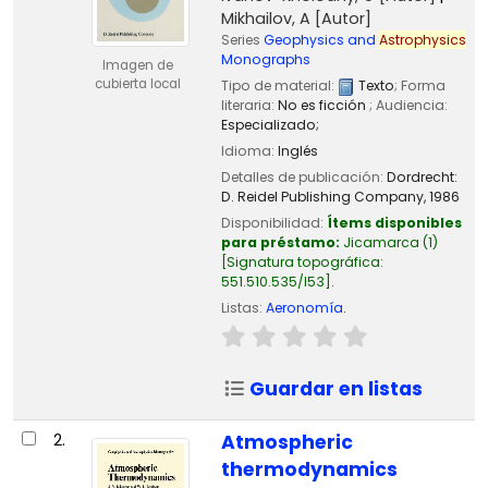
Mikhailov, A
[Autor]
Series
Geophysics and
Astrophysics
Monographs
Imagen de
cubierta local
Tipo de material:
Texto
; Forma
literaria:
No es ficción
; Audiencia:
Especializado;
Idioma:
Inglés
Detalles de publicación:
Dordrecht:
D. Reidel Publishing Company,
1986
Disponibilidad:
Ítems disponibles
para préstamo:
Jicamarca
(1)
Signatura topográfica:
551.510.535/I53
.
Listas:
Aeronomía
.
Guardar en listas
2.
Atmospheric
thermodynamics