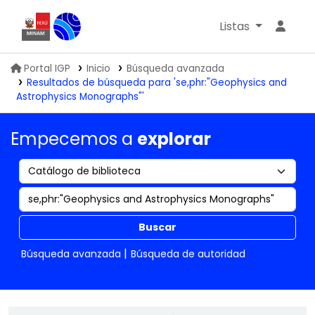
Listas
Biblioteca IGP
Portal IGP
Inicio
Búsqueda avanzada
Resultados de búsqueda para 'se,phr:"Geophysics and
Astrophysics Monographs"'
Empecemos a
explorar
Buscar
Búsqueda avanzada
Búsqueda de autoridad