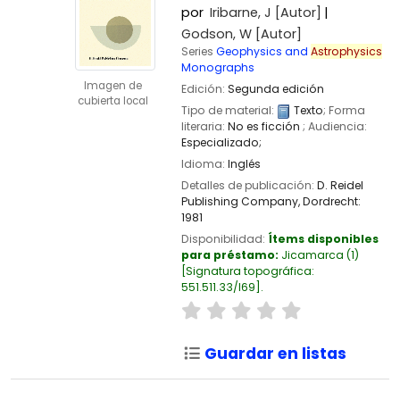
por
Iribarne, J
[Autor]
Godson, W
[Autor]
Series
Geophysics and
Astrophysics
Monographs
Imagen de
Edición:
Segunda edición
cubierta local
Tipo de material:
Texto
; Forma
literaria:
No es ficción
; Audiencia:
Especializado;
Idioma:
Inglés
Detalles de publicación:
D. Reidel
Publishing Company,
Dordrecht:
1981
Disponibilidad:
Ítems disponibles
para préstamo:
Jicamarca
(1)
Signatura topográfica:
551.511.33/I69
.
Guardar en listas