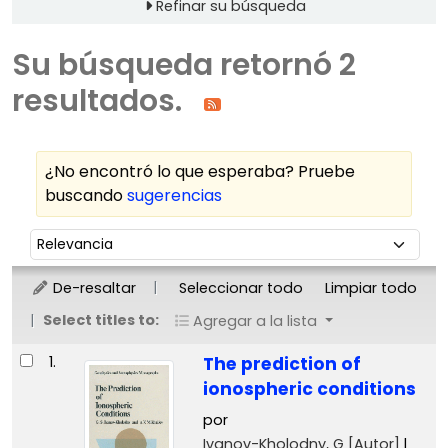
Refinar su búsqueda
Su búsqueda retornó 2
resultados.
¿No encontró lo que esperaba? Pruebe
buscando
sugerencias
Ordenar
Ordenar por:
De-resaltar
Seleccionar todo
Limpiar todo
Select titles to:
Agregar a la lista
Resultados
1.
The prediction of
ionospheric conditions
por
Ivanov-Kholodny, G
[Autor]