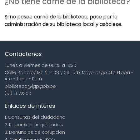
¿No tiene carné de la biblioteca?
Si no posee carné de la biblioteca, pase por la
administración de su biblioteca local y asóciese.
Contáctanos
Lunes a Viernes de 08:30 a 16:30
Calle Badajoz Mz. Ñ Lt 08 y 09 , Urb. Mayorazgo 4ta Etapa -
Ate - Lima - Perú
biblioteca@igp.gob.pe
(51) 13172300
Enlaces de interés
1. Consultas del ciudadano
2. Reporte de inquietudes
3. Denuncias de corupción
4. Certificaciones ISO’s