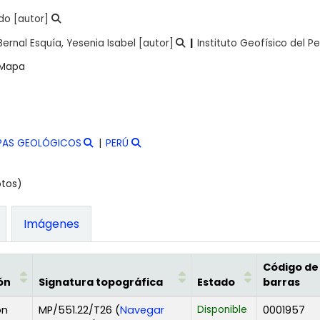
ndo
[autor]
Bernal Esquía, Yesenia Isabel
[autor]
Instituto Geofísico del Pe
Mapa
PAS GEOLÓGICOS
PERÚ
otos)
Imágenes
Código de
ón
Signatura topográfica
Estado
barras
ón
MP/551.22/T26 (
Navegar
Disponible
0001957