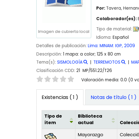
Por:
Tavera, Herna
Colaborador(es):
Tipo de material:
Imagen de cubierta local
Idioma:
Español
Detalles de publicación:
Lima:
MINAM: IGP,
2009
Descripción:
1 mapa: a color; 125 x 80 cm
Tema(s):
SISMOLOGÍA
TERREMOTOS
MA
Clasificación CDD:
21 MP/551.22/T26
Valoración
Valoración media: 0.0 (0 v
Existencias
( 1 )
Notas de título ( 1 )
Tipo de
Biblioteca
ítem
actual
Colecci
Existencias
Mayorazgo
Colecci