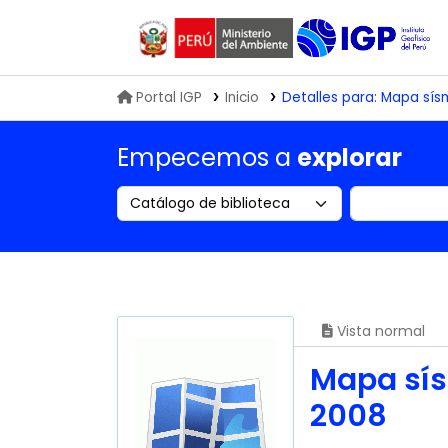
Biblioteca IGP
Portal IGP
Inicio
Detalles para:
Mapa sísm
Empecemos a
explorar
Search the catalog by:
Buscar en
Vista normal
Mapa sís
2008