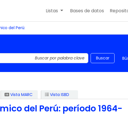
Listas
Bases de datos
Reposito
ico del Perú:
 el catálogo por palabra clave
Buscar
Bú
Vista MARC
Vista ISBD
mico del Perú: período 1964-