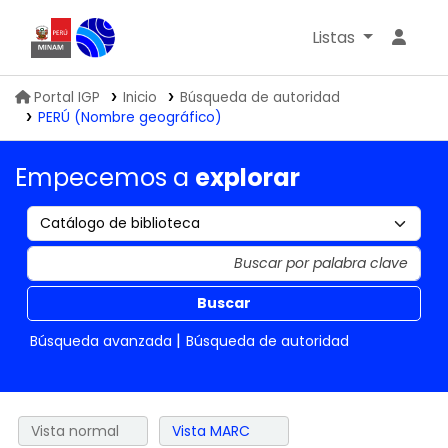
Listas
Biblioteca IGP
Portal IGP
Inicio
Búsqueda de autoridad
PERÚ (Nombre geográfico)
Empecemos a
explorar
Buscar
Búsqueda avanzada
Búsqueda de autoridad
Vista normal
Vista MARC