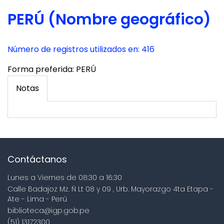
PERÚ (Nombre geográfico)
Número de registros utilizados en: 416
Forma preferida:
PERÚ
Notas
Contáctanos
Lunes a Viernes de 08:30 a 16:30
Calle Badajoz Mz. Ñ Lt 08 y 09 , Urb. Mayorazgo 4ta Etapa -
Ate - Lima - Perú
biblioteca@igp.gob.pe
(51) 13172300