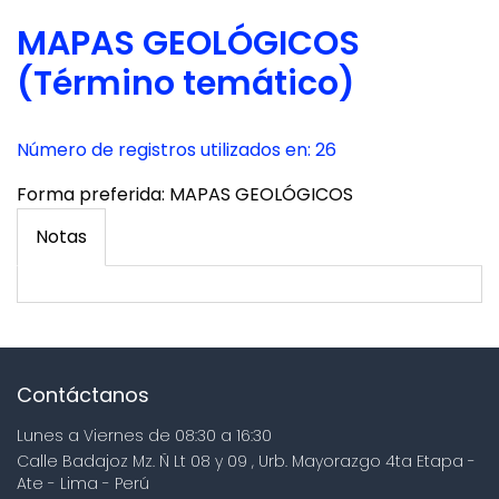
MAPAS GEOLÓGICOS
(Término temático)
Número de registros utilizados en: 26
Forma preferida:
MAPAS GEOLÓGICOS
Notas
Contáctanos
Lunes a Viernes de 08:30 a 16:30
Calle Badajoz Mz. Ñ Lt 08 y 09 , Urb. Mayorazgo 4ta Etapa -
Ate - Lima - Perú