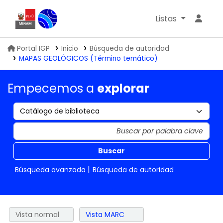
Listas
Biblioteca IGP
Portal IGP
Inicio
Búsqueda de autoridad
MAPAS GEOLÓGICOS (Término temático)
Empecemos a
explorar
Buscar
Búsqueda avanzada
Búsqueda de autoridad
Vista normal
Vista MARC