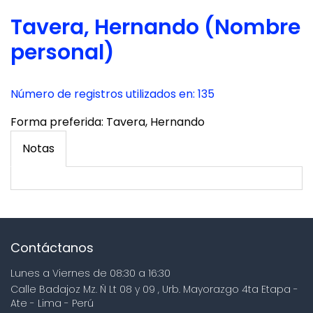
Tavera, Hernando (Nombre
personal)
Número de registros utilizados en: 135
Forma preferida:
Tavera, Hernando
Notas
Contáctanos
Lunes a Viernes de 08:30 a 16:30
Calle Badajoz Mz. Ñ Lt 08 y 09 , Urb. Mayorazgo 4ta Etapa -
Ate - Lima - Perú