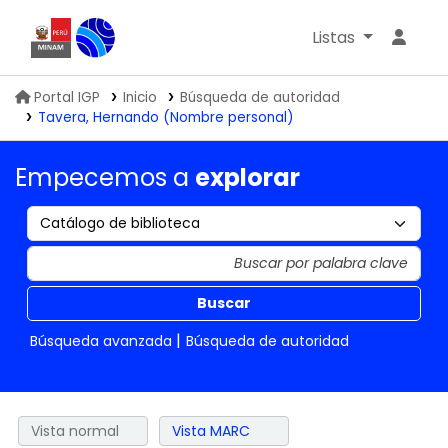
Listas
Biblioteca IGP
Portal IGP
Inicio
Búsqueda de autoridad
Tavera, Hernando (Nombre personal)
Empecemos a
explorar
Buscar
Búsqueda avanzada
Búsqueda de autoridad
Vista normal
Vista MARC