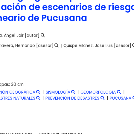
ación de escenarios de riesg
lneario de Pucusana
, Ángel Jair
[autor]
Tavera, Hernando
[asesor]
Quispe Vilchez, Jose Luis
[asesor]
mapas; 30 cm
CIÓN GEOGRÁFICA
SISMOLOGÍA
GEOMORFOLOGÍA
STRES NATURALES
PREVENCIÓN DE DESASTRES
PUCUSANA