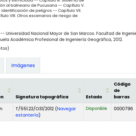
ptos y sismicidad -- Capítulo III. Sistema de
ión al balneario de Pucusana -- Capítulo V.
Identificación de peligros -- Capítulo VII.
tulo VIII. Otros escenarios de riesgo de
-- Universidad Nacional Mayor de San Marcos. Facultad de Ingenie
cuela Académica Profesional de Ingeniería Geográfica, 2012.
otos)
Imágenes
Código
de
ón
Signatura topográfica
Estado
barras
n
T/551.22/O31/2012 (
Navegar
Disponible
0000796
(Abre debajo)
estantería
)