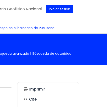
rio Geofísico Nacional
Iniciar sesión
iesgo en el balneario de Pucusana
squeda avanzada
Búsqueda de autoridad
Imprimir
Cite