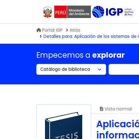
Biblioteca IGP
Portal IGP
Inicio
Detalles para:
Aplicación de los sistemas de
Empecemos a
explorar
Search the catalog by:
Buscar en
Vista normal
Aplicaci
informac