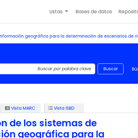
Listas
Bases de datos
Reposito
 información geográfica para la determinación de escenarios de r
 el catálogo por palabra clave
Buscar
Bú
Vista MARC
Vista ISBD
ón de los sistemas de
ión geográfica para la