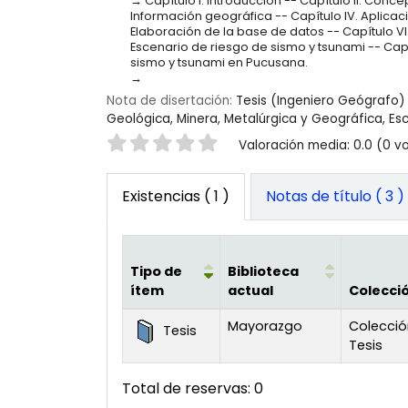
Capítulo I. Introducción -- Capítulo II. Conce
Información geográfica -- Capítulo IV. Aplicac
Elaboración de la base de datos -- Capítulo VI. 
Escenario de riesgo de sismo y tsunami -- Capí
sismo y tsunami en Pucusana.
Nota de disertación:
Tesis (Ingeniero Geógrafo) 
Geológica, Minera, Metalúrgica y Geográfica, Es
Valoración
Valoración media: 0.0 (0 v
Existencias
( 1 )
Notas de título ( 3 )
Tipo de
Biblioteca
ítem
actual
Colecci
Existencias
Mayorazgo
Colecció
Tesis
Tesis
Total de reservas: 0