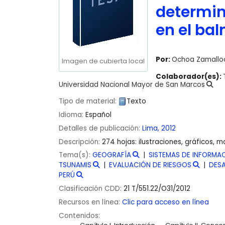
determin
en el ba
Por:
Ochoa Zamalloa
Imagen de cubierta local
Colaborador(es):
Universidad Nacional Mayor de San Marcos
Tipo de material:
Texto
Idioma:
Español
Detalles de publicación:
Lima,
2012
Descripción:
274 hojas: ilustraciones, gráficos, 
Tema(s):
GEOGRAFÍA
SISTEMAS DE INFORMA
TSUNAMIS
EVALUACIÓN DE RIESGOS
DESA
PERÚ
Clasificación CDD:
21 T/551.22/O31/2012
Recursos en línea:
Clic para acceso en línea
Contenidos: