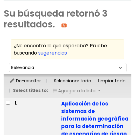
Su búsqueda retornó 3
resultados.
¿No encontró lo que esperaba? Pruebe
buscando
sugerencias
Ordenar
Ordenar por:
De-resaltar
Seleccionar todo
Limpiar todo
Select titles to:
Agregar a la lista
Resultados
1.
Aplicación de los
sistemas de
información geográfica
para la determinación
de escenarios de riesgo