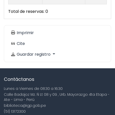
Total de reservas: 0
Imprimir
Cite
Guardar registro
Contáctanos
Lunes a Viernes de 08:30 a 16:30
Calle Badajoz Mz. Ñ Lt 08 y 09 , Urb. Mayorazgo 4ta Etapa -
Ate - Lima - Perú
biblioteca@igp.gob.pe
(51) 13172300