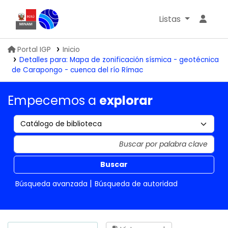
Listas
Biblioteca IGP
Portal IGP
Inicio
Detalles para:
Mapa de zonificación sísmica - geotécnica
de Carapongo - cuenca del río Rímac
Empecemos a
explorar
Buscar
Búsqueda avanzada
Búsqueda de autoridad