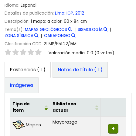
Idioma:
Español
Detalles de publicación:
Lima:
IGP,
2012
Descripción:
1 mapa: a color; 60 x 84 cm
Tema(s):
MAPAS GEOLÓGICOS
SISMOLOGÍA
ZONA SÍSMICA
CARAPONGO
Clasificación CDD:
21 MP/551.22/I5M
Valoración
Valoración media: 0.0 (0 votos)
Existencias
( 1 )
Notas de título ( 1 )
Imágenes
Tipo de
Biblioteca
ítem
actual
Existencias
Mayorazgo
Mapas