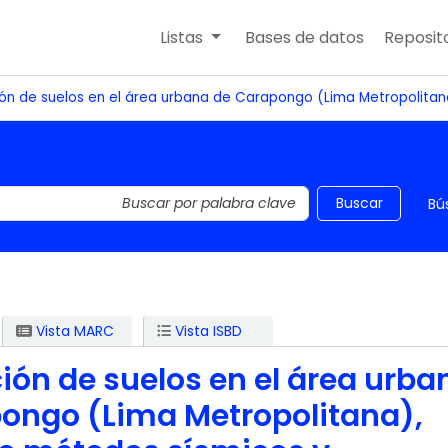
Listas
Bases de datos
Reposito
ión de suelos en el área urbana de Carapongo (Lima Metropolita
 el catálogo por palabra clave
Buscar
Bú
Vista MARC
Vista ISBD
ción de suelos en el área urba
ongo (Lima Metropolitana),