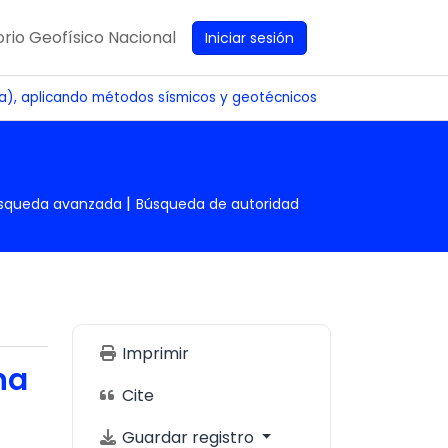
rio Geofísico Nacional
Iniciar sesión
na), aplicando métodos sísmicos y geotécnicos
squeda avanzada
Búsqueda de autoridad
Imprimir
na
Cite
Guardar registro