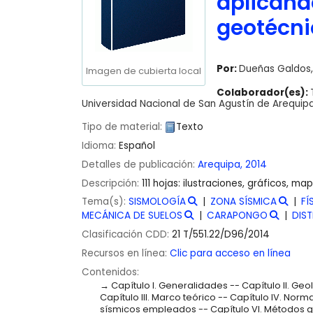
aplicand
geotécni
Por:
Dueñas Galdos,
Imagen de cubierta local
Colaborador(es):
Universidad Nacional de San Agustín de Arequip
Tipo de material:
Texto
Idioma:
Español
Detalles de publicación:
Arequipa,
2014
Descripción:
111 hojas: ilustraciones, gráficos, m
Tema(s):
SISMOLOGÍA
ZONA SÍSMICA
FÍ
MECÁNICA DE SUELOS
CARAPONGO
DIS
Clasificación CDD:
21 T/551.22/D96/2014
Recursos en línea:
Clic para acceso en línea
Contenidos:
Capítulo I. Generalidades -- Capítulo II. G
Capítulo III. Marco teórico -- Capítulo IV. Nor
sísmicos empleados -- Capítulo VI. Métodos geo