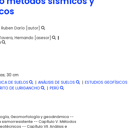
o métodos sísmicos y
cos
 Ruben Darío
[autor]
Tavera, Hernando
[asesor]
a
apas; 30 cm
SICA DE SUELOS
ANÁLISIS DE SUELOS
ESTUDIOS GEOFÍSICOS
TRITO DE LURIGANCHO
PERÚ
eología, Geomorfología y geodinámica --
ma sismorresistente -- Capítulo V. Métodos
técnicos -- Capítulo VII. Análisis e