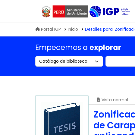
Biblioteca IGP
Portal IGP
Inicio
Detalles para:
Zonificac
Empecemos a
explorar
Search the catalog by:
Buscar en
Vista normal
Zonifica
de Carap