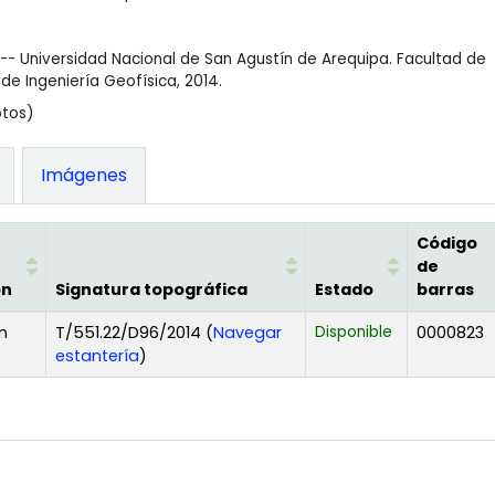
 -- Universidad Nacional de San Agustín de Arequipa. Facultad de
de Ingeniería Geofísica, 2014.
otos)
Imágenes
Código
de
ón
Signatura topográfica
Estado
barras
n
T/551.22/D96/2014 (
Navegar
Disponible
0000823
(Abre debajo)
estantería
)