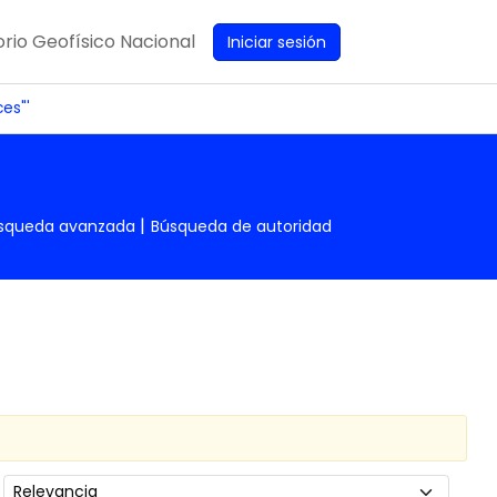
rio Geofísico Nacional
Iniciar sesión
es"'
squeda avanzada
Búsqueda de autoridad
Ordenar por: