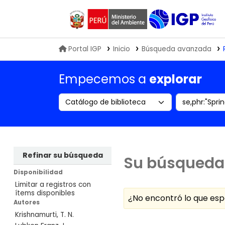
Biblioteca IGP
Portal IGP
Inicio
Búsqueda avanzada
Empecemos a
explorar
Search the catalog by:
Buscar en
Refinar su búsqueda
Su búsqueda 
Disponibilidad
Limitar a registros con
ítems disponibles
¿No encontró lo que e
Autores
Krishnamurti, T. N.
Ordenar