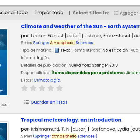
ccionar todo
Limpiar todo
Select titles to:
Agregar a
Climate and weather of the Sun - Earth syste
por
Lubken Franz J
[autor]
Lübken, Franz-Josef
[au
Series
Springer
Atmospheric
Sciences
Tipo de material:
Texto
; Forma literaria:
No es ficción
; Aud
Idioma:
Inglés
Detalles de publicación:
Nueva York:
Springer,
2013
Disponibilidad:
Ítems disponibles para préstamo:
Jicam
Listas:
Climatología
.
Guardar en listas
local
Tropical meteorology: an introduction
por
Krishnamurti, T. N
[autor]
Stefanova, Lydia
[aut
Series
(Springer
atmospheric
sciences.)