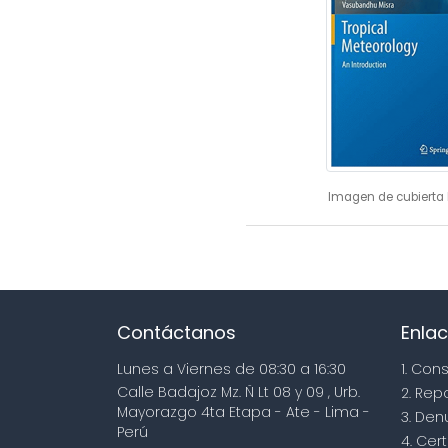
Imagen de cubierta 
Contáctanos
Enlac
Lunes a Viernes de 08:30 a 16:30
1. Con
Calle Badajoz Mz. Ñ Lt 08 y 09 , Urb.
2. Rep
Mayorazgo 4ta Etapa - Ate - Lima -
3. Den
Perú
4. Cert