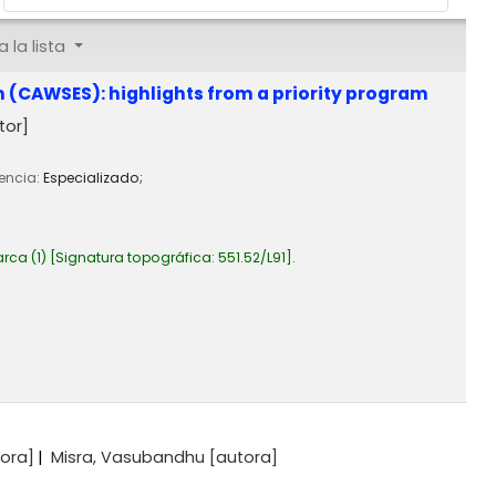
 la lista
m (CAWSES): highlights from a priority program
tor]
iencia:
Especializado;
arca
(1)
Signatura topográfica:
551.52/L91
.
ora]
Misra, Vasubandhu
[autora]