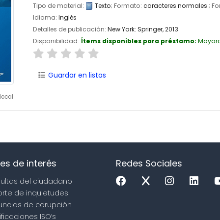
Tipo de material:
Texto
; Formato:
caracteres normales
; Fo
Idioma:
Inglés
Detalles de publicación:
New York:
Springer,
2013
Disponibilidad:
Ítems disponibles para préstamo:
Mayor
Guardar en listas
local
es de interés
Redes Sociales
sultas del ciudadano
orte de inquietudes
uncias de corupción
ificaciones ISO’s