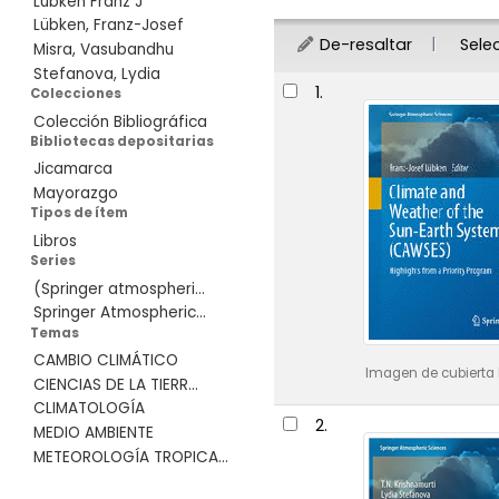
Lubken Franz J
Lübken, Franz-Josef
De-resaltar
Sele
Misra, Vasubandhu
Stefanova, Lydia
Resultados
1.
Colecciones
Colección Bibliográfica
Bibliotecas depositarias
Jicamarca
Mayorazgo
Tipos de ítem
Libros
Series
(Springer atmospheri...
Springer Atmospheric...
Temas
CAMBIO CLIMÁTICO
Imagen de cubierta 
CIENCIAS DE LA TIERR...
CLIMATOLOGÍA
2.
MEDIO AMBIENTE
METEOROLOGÍA TROPICA...