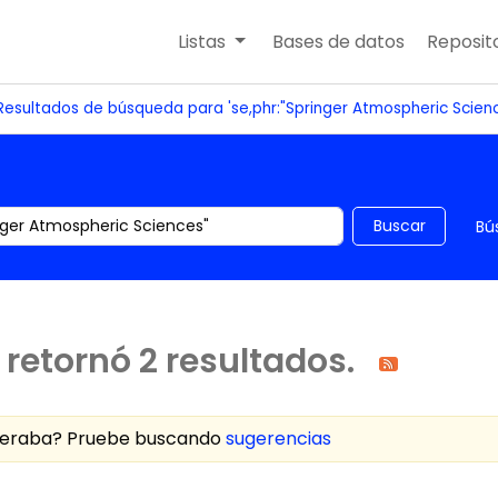
Listas
Bases de datos
Reposito
Resultados de búsqueda para 'se,phr:"Springer Atmospheric Scienc
 el catálogo por palabra clave
Buscar
Bú
retornó 2 resultados.
speraba? Pruebe buscando
sugerencias