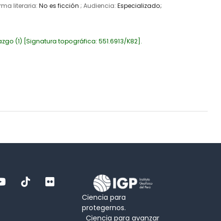
rma literaria:
No es ficción
; Audiencia:
Especializado;
azgo
(1)
Signatura topográfica:
551.6913/K82
.
Ciencia para
protegernos.
Ciencia para avanzar