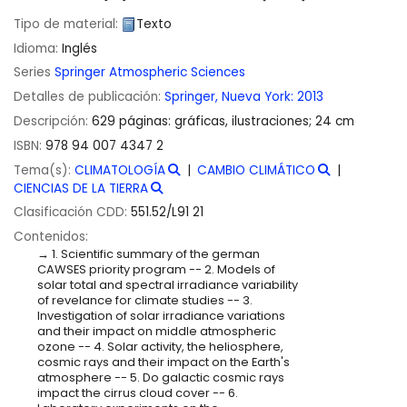
Tipo de material:
Texto
Idioma:
Inglés
Series
Springer Atmospheric Sciences
Detalles de publicación:
Springer,
Nueva York:
2013
Descripción:
629 páginas: gráficas, ilustraciones; 24 cm
ISBN:
978 94 007 4347 2
Tema(s):
CLIMATOLOGÍA
CAMBIO CLIMÁTICO
CIENCIAS DE LA TIERRA
Clasificación CDD:
551.52/L91 21
Contenidos:
1. Scientific summary of the german
CAWSES priority program -- 2. Models of
solar total and spectral irradiance variability
of revelance for climate studies -- 3.
Investigation of solar irradiance variations
and their impact on middle atmospheric
ozone -- 4. Solar activity, the heliosphere,
cosmic rays and their impact on the Earth's
atmosphere -- 5. Do galactic cosmic rays
impact the cirrus cloud cover -- 6.