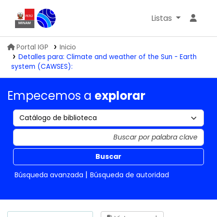
Listas
Biblioteca IGP
Portal IGP
Inicio
Detalles para:
Climate and weather of the Sun - Earth
system (CAWSES):
Empecemos a
explorar
Buscar
Búsqueda avanzada
Búsqueda de autoridad