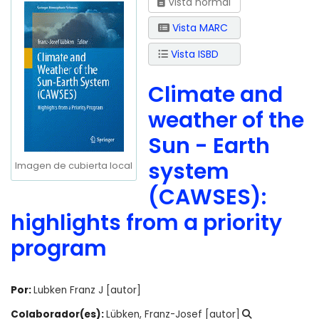
Vista normal
Vista MARC
Vista ISBD
Climate and
weather of the
Sun - Earth
system
Imagen de cubierta local
(CAWSES):
highlights from a priority
program
Por:
Lubken Franz J
[autor]
Colaborador(es):
Lübken, Franz-Josef
[autor]