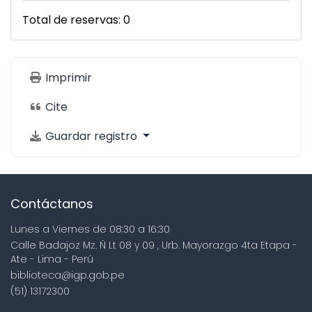
Total de reservas: 0
Imprimir
Cite
Guardar registro
Contáctanos
Lunes a Viernes de 08:30 a 16:30
Calle Badajoz Mz. Ñ Lt 08 y 09 , Urb. Mayorazgo 4ta Etapa -
Ate - Lima - Perú
biblioteca@igp.gob.pe
(51) 13172300