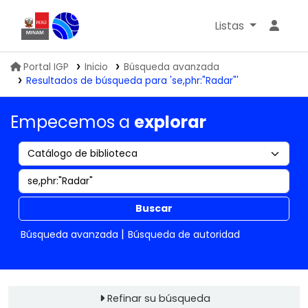
Listas
Biblioteca IGP
Portal IGP
Inicio
Búsqueda avanzada
Resultados de búsqueda para 'se,phr:"Radar"'
Empecemos a
explorar
Buscar
Búsqueda avanzada
Búsqueda de autoridad
Refinar su búsqueda