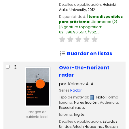
Detalles de publicación:
Helsinki,
Aalto University,
2012
Disponibilidad:
Ítems disponibles
para préstamo:
Jicamarca
(2)
Signatura topográfica:
621.396.96.551.5/V62, ..
.
Guardar en listas
3.
Over-the-horizont
radar
por
Kolosov A. A
Series
Radar
Tipo de material:
Texto
; Forma
literaria:
No es ficción
; Audiencia:
Especializado;
Imagen de
Idioma:
Inglés
cubierta local
Detalles de publicación:
Estados
Unidos
Artech House Inc.; Boston