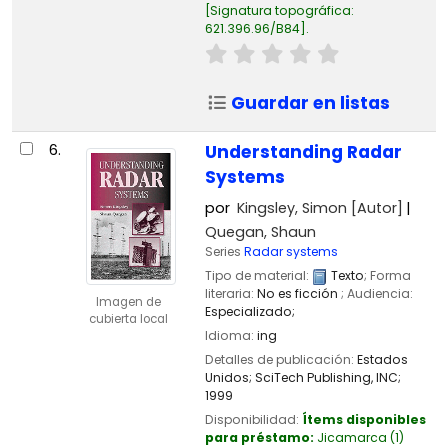
Signatura topográfica:
621.396.96/B84
.
Guardar en listas
6.
Understanding Radar
Systems
por
Kingsley, Simon
[Autor]
Quegan, Shaun
Series
Radar systems
Tipo de material:
Texto
; Forma
literaria:
No es ficción
; Audiencia:
Imagen de
Especializado;
cubierta local
Idioma:
ing
Detalles de publicación:
Estados
Unidos;
SciTech Publishing, INC;
1999
Disponibilidad:
Ítems disponibles
para préstamo:
Jicamarca
(1)