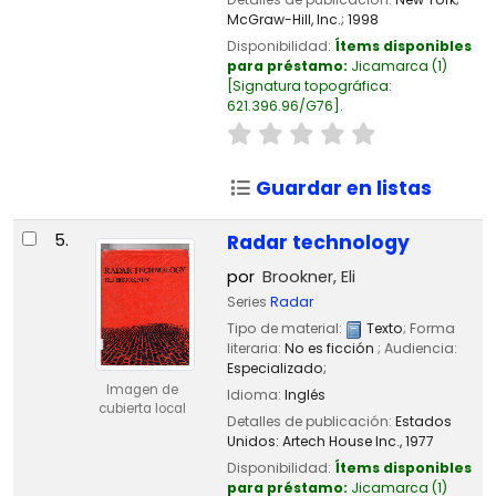
McGraw-Hill, Inc.;
1998
Disponibilidad:
Ítems disponibles
para préstamo:
Jicamarca
(1)
Signatura topográfica:
621.396.96/G76
.
Guardar en listas
5.
Radar technology
por
Brookner, Eli
Series
Radar
Tipo de material:
Texto
; Forma
literaria:
No es ficción
; Audiencia:
Especializado;
Imagen de
Idioma:
Inglés
cubierta local
Detalles de publicación:
Estados
Unidos:
Artech House Inc.,
1977
Disponibilidad:
Ítems disponibles
para préstamo:
Jicamarca
(1)