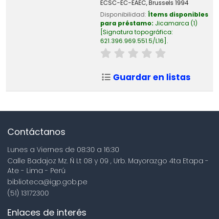
ECSC-EC-EAEC, Brussels
1994
Disponibilidad:
Ítems disponibles
para préstamo:
Jicamarca
(1)
Signatura topográfica:
621.396.969.551.5/L16
.
Guardar en listas
Contáctanos
Lunes a Viernes de 08:30 a 16:30
Calle Badajoz Mz. Ñ Lt 08 y 09 , Urb. Mayorazgo 4ta Etapa -
Ate - Lima - Perú
biblioteca@igp.gob.pe
(51) 13172300
Enlaces de interés