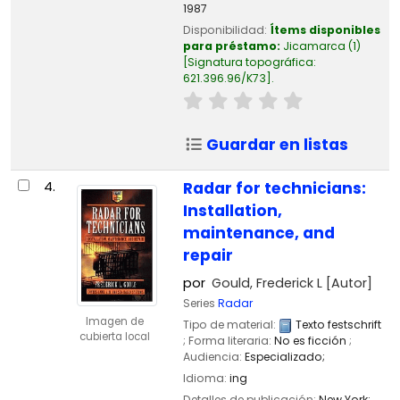
1987
Disponibilidad:
Ítems disponibles
para préstamo:
Jicamarca
(1)
Signatura topográfica:
621.396.96/K73
.
Guardar en listas
4.
Radar for technicians:
Installation,
maintenance, and
repair
por
Gould, Frederick L
[Autor]
Series
Radar
Imagen de
Tipo de material:
Texto
festschrift
cubierta local
; Forma literaria:
No es ficción
;
Audiencia:
Especializado;
Idioma:
ing
Detalles de publicación:
New York;