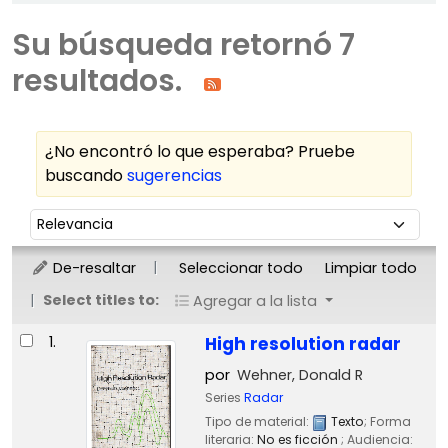
Su búsqueda retornó 7
resultados.
¿No encontró lo que esperaba? Pruebe
buscando
sugerencias
Ordenar
Ordenar por:
De-resaltar
Seleccionar todo
Limpiar todo
Select titles to:
Agregar a la lista
Resultados
1.
High resolution radar
por
Wehner, Donald R
Series
Radar
Tipo de material:
Texto
; Forma
literaria:
No es ficción
; Audiencia: