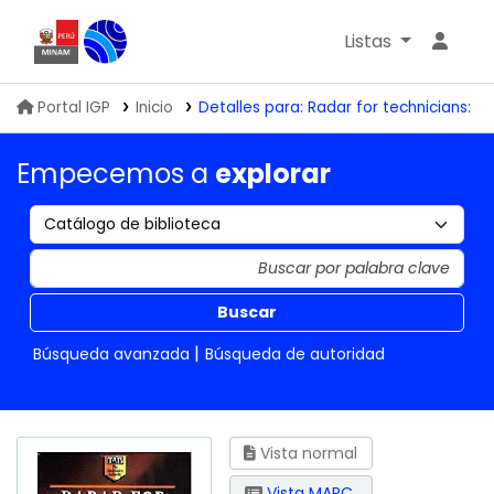
Listas
Biblioteca IGP
Portal IGP
Inicio
Detalles para:
Radar for technicians:
Empecemos a
explorar
Buscar
Búsqueda avanzada
Búsqueda de autoridad
Vista normal
Vista MARC