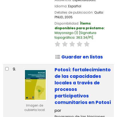
Idioma:
Español
Detalles de publicación:
Quito:
PNUD,
2005
Disponibilidad:
Ítems
disponibles para préstamo:
Mayorazgo
(1)
Signatura
topográfica:
363.34/P1
.
Guardar en listas
9.
Potosí: fortalecimiento
de las capacidades
locales a través de
procesos
participativos
comunitarios en Potosí
Imagen de
por
cubierta local
Programa de las Naciones