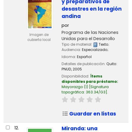
y preparativos de
desastres en la región
andina
por
Programa de las Naciones
Imagen de
Unidas para el Desarrollo
cubierta local
Tipo de material:
Texto
;
Audiencia:
Especializado;
Idioma:
Español
Detalles de publicación:
Quito:
PNUD,
2005
Disponibilidad:
Ítems
disponibles para préstamo:
Mayorazgo
(1)
Signatura
topográfica:
363.34/G3
.
Guardar en listas
12.
Miranda: una