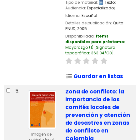
Tipo de material:
Texto
;
Audiencia:
Especializado;
Idioma:
Español
Detalles de publicación:
Quito:
PNUD,
2005
Disponibilidad:
Ítems
disponibles para préstamo:
Mayorazgo
(1)
Signatura
topográfica:
363.34/G8
.
Guardar en listas
5.
Zona de conflicto: la
importancia de los
comités locales de
prevención y atención
de desastres en zonas
de conflicto en
Imagen de
Colombia
cubierta local