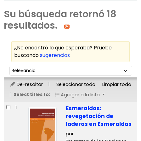
Su búsqueda retornó 18
resultados.
¿No encontró lo que esperaba? Pruebe
buscando
sugerencias
Ordenar
Ordenar por:
De-resaltar
Seleccionar todo
Limpiar todo
Select titles to:
Agregar a la lista
Resultados
1.
Esmeraldas:
revegetación de
laderas en Esmeraldas
por