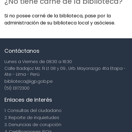
¿No tiene carné de la biblioteca?
Si no posee carné de la biblioteca, pase por la
administración de su biblioteca local y asóciese.
Contáctanos
Lunes a Viernes de 08:30 a 16:30
Calle Badajoz Mz. Ñ Lt 08 y 09 , Urb. Mayorazgo 4ta Etapa -
Ate - Lima - Perú
biblioteca@igp.gob.pe
(51) 13172300
Enlaces de interés
1. Consultas del ciudadano
2. Reporte de inquietudes
3. Denuncias de corupción
4. Certificaciones ISO’s