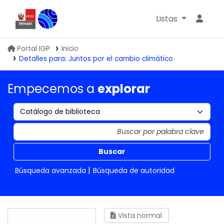
Listas
Biblioteca IGP
Portal IGP
Inicio
Detalles para:
Juntos por el cambio climático
Empecemos a
explorar
Buscar
Búsqueda avanzada
Búsqueda de autoridad
Vista normal