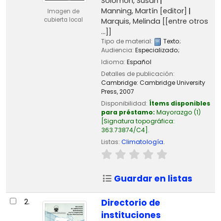
Solomon, Susan
Manning, Martín
[editor]
Imagen de
cubierta local
Marquis, Melinda
[[entre otros
...]]
Tipo de material:
Texto
;
Audiencia:
Especializado;
Idioma:
Español
Detalles de publicación:
Cambridge:
Cambridge University
Press,
2007
Disponibilidad:
Ítems disponibles
para préstamo:
Mayorazgo
(1)
Signatura topográfica:
363.73874/C4
.
Listas:
Climatología
.
Guardar en listas
2.
Directorio de
instituciones