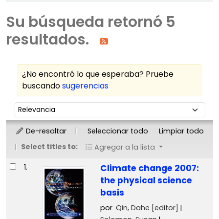
Su búsqueda retornó 5
resultados.
¿No encontró lo que esperaba? Pruebe
buscando
sugerencias
Ordenar
Ordenar por:
De-resaltar
Seleccionar todo
Limpiar todo
Select titles to:
Agregar a la lista
Resultados
1.
Climate change 2007:
the physical science
basis
por
Qin, Dahe
[editor]