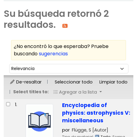
Su búsqueda retornó 2
resultados.
¿No encontró lo que esperaba? Pruebe
buscando
sugerencias
Ordenar
Ordenar por:
De-resaltar
Seleccionar todo
Limpiar todo
Select titles to:
Agregar a la lista
Resultados
1.
Encyclopedia of
physics: astrophysics V:
miscellaneous
por
Flügge, S
[Autor]
Tipo de material:
Texto
; Forma