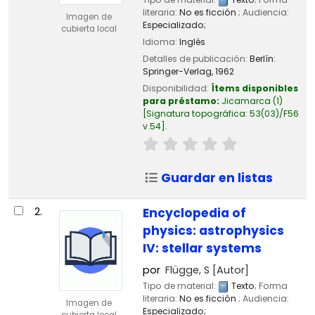
literaria:
No es ficción
; Audiencia:
Imagen de
Especializado;
cubierta local
Idioma:
Inglés
Detalles de publicación:
Berlín:
Springer-Verlag,
1962
Disponibilidad:
Ítems disponibles
para préstamo:
Jicamarca
(1)
Signatura topográfica:
53(03)/F56
v.54
.
Guardar en listas
2.
Encyclopedia of
physics: astrophysics
IV: stellar systems
por
Flügge, S
[Autor]
Tipo de material:
Texto
; Forma
literaria:
No es ficción
; Audiencia:
Imagen de
Especializado;
cubierta local