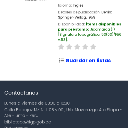
Idioma:
Inglés
Detalles de publicación:
Berlín:
Springer-Verlag,
1959
Disponibilidad:
Ítems disponibles
para préstamo:
Jicamarca
(1)
Signatura topográfica:
53(03)/F56
v.53
.
Guardar en listas
Contáctanos
Lunes a Viernes de 08:30 a 16:30
Calle Badajoz Mz. Ñ Lt 08 y 09 , Urb. Mayorazgo 4ta Etapa -
Ate - Lima - Perú
biblioteca@igp.gob.pe