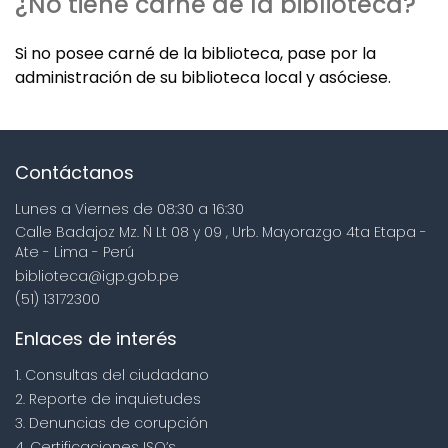
¿No tiene carné de la biblioteca?
Si no posee carné de la biblioteca, pase por la
administración de su biblioteca local y asóciese.
Contáctanos
Lunes a Viernes de 08:30 a 16:30
Calle Badajoz Mz. Ñ Lt 08 y 09 , Urb. Mayorazgo 4ta Etapa -
Ate - Lima - Perú
biblioteca@igp.gob.pe
(51) 13172300
Enlaces de interés
1. Consultas del ciudadano
2. Reporte de inquietudes
3. Denuncias de corupción
4. Certificaciones ISO’s