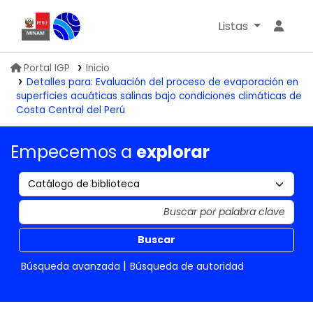
Listas
Biblioteca IGP
Portal IGP
Inicio
Detalles para:
Evaluación del proceso de evaporación en
superficies acuáticas salinas bajo condiciones climáticas de
Costa Central del Perú
Empecemos a
explorar
Buscar
Búsqueda avanzada
Búsqueda de autoridad