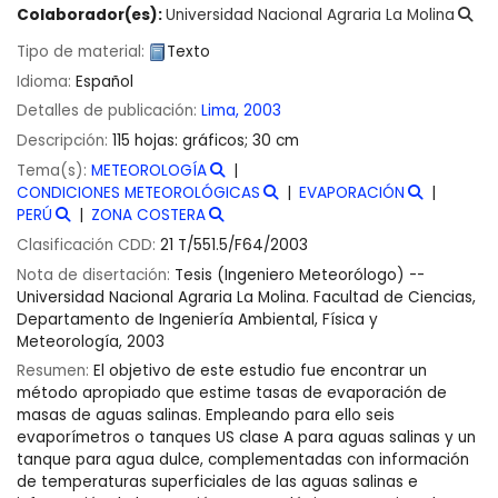
Colaborador(es):
Universidad Nacional Agraria La Molina
Tipo de material:
Texto
Idioma:
Español
Detalles de publicación:
Lima,
2003
Descripción:
115 hojas: gráficos; 30 cm
Tema(s):
METEOROLOGÍA
CONDICIONES METEOROLÓGICAS
EVAPORACIÓN
PERÚ
ZONA COSTERA
Clasificación CDD:
21 T/551.5/F64/2003
Nota de disertación:
Tesis (Ingeniero Meteorólogo) --
Universidad Nacional Agraria La Molina. Facultad de Ciencias,
Departamento de Ingeniería Ambiental, Física y
Meteorología, 2003
Resumen:
El objetivo de este estudio fue encontrar un
método apropiado que estime tasas de evaporación de
masas de aguas salinas. Empleando para ello seis
evaporímetros o tanques US clase A para aguas salinas y un
tanque para agua dulce, complementadas con información
de temperaturas superficiales de las aguas salinas e