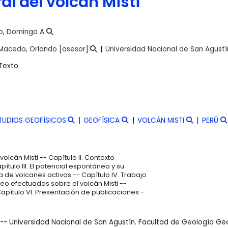
al del volcán Misti
o, Domingo A
Macedo, Orlando
[asesor]
Universidad Nacional de San Agustí
Texto
TUDIOS GEOFÍSICOS
GEOFÍSICA
VOLCÁN MISTI
PERÚ
 volcán Misti -- Capítulo II. Contexto
tulo III. El potencial espontáneo y su
na de volcanes activos -- Capítulo IV. Trabajo
 efectuadas sobre el volcán Misti --
Capítulo VI. Presentación de publicaciones -
 -- Universidad Nacional de San Agustín. Facultad de Geología Ge