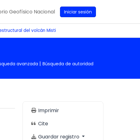
rio Geofísico Nacional
Iniciar sesión
structural del volcán Misti
squeda avanzada
Búsqueda de autoridad
Imprimir
Cite
Guardar registro