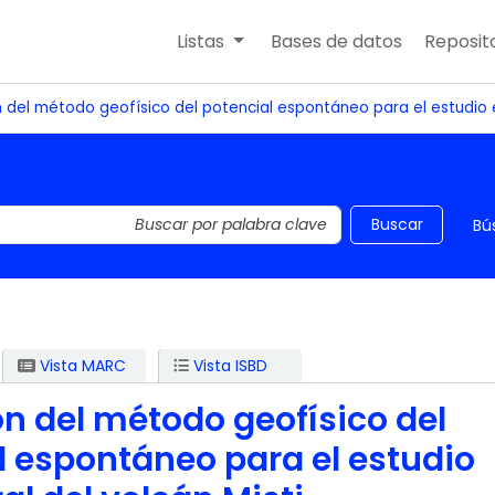
Listas
Bases de datos
Reposito
n del método geofísico del potencial espontáneo para el estudio e
 el catálogo por palabra clave
Buscar
Bú
Vista MARC
Vista ISBD
ón del método geofísico del
l espontáneo para el estudio