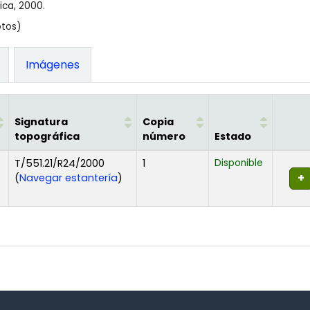
ica, 2000.
otos)
Imágenes
Signatura
Copia
topográfica
número
Estado
T/551.21/R24/2000
1
Disponible
(Abre debajo)
(
Navegar estantería
)