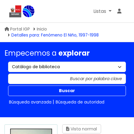
Listas
Biblioteca IGP
Portal IGP
Inicio
Detalles para:
Fenómeno El Niño, 1997-1998
Empecemos a
explorar
Buscar
Búsqueda avanzada
Búsqueda de autoridad
Vista normal