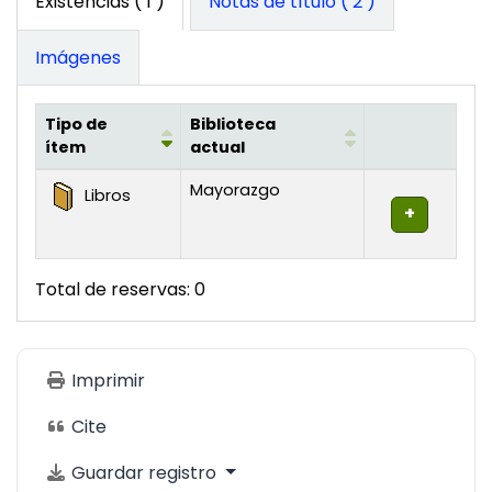
Existencias
( 1 )
Notas de título ( 2 )
Imágenes
Tipo de
Biblioteca
ítem
actual
Existencias
Mayorazgo
Libros
Total de reservas: 0
Imprimir
Cite
Guardar registro