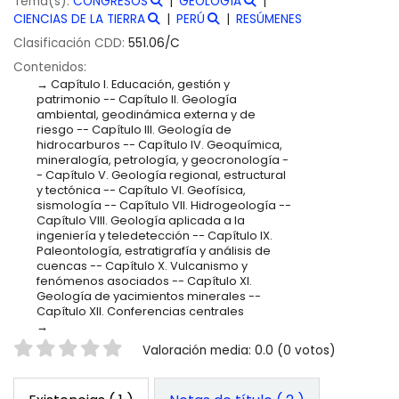
Tema(s):
CONGRESOS
GEOLOGÍA
CIENCIAS DE LA TIERRA
PERÚ
RESÚMENES
Clasificación CDD:
551.06/C
Contenidos:
Capítulo I. Educación, gestión y
patrimonio -- Capítulo II. Geología
ambiental, geodinámica externa y de
riesgo -- Capítulo III. Geología de
hidrocarburos -- Capítulo IV. Geoquímica,
mineralogía, petrología, y geocronología -
- Capítulo V. Geología regional, estructural
y tectónica -- Capítulo VI. Geofísica,
sismología -- Capítulo VII. Hidrogeología --
Capítulo VIII. Geología aplicada a la
ingeniería y teledetección -- Capítulo IX.
Paleontología, estratigrafía y análisis de
cuencas -- Capítulo X. Vulcanismo y
fenómenos asociados -- Capítulo XI.
Geología de yacimientos minerales --
Capítulo XII. Conferencias centrales
Valoración
Valoración media: 0.0 (0 votos)