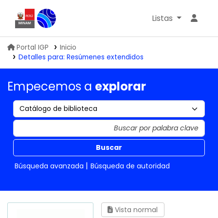
Listas
Biblioteca IGP
Portal IGP
Inicio
Detalles para:
Resúmenes extendidos
Empecemos a
explorar
Buscar
Búsqueda avanzada
Búsqueda de autoridad
Vista normal