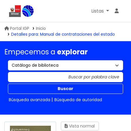
Listas
Biblioteca IGP
Portal IGP
Inicio
Detalles para:
Manual de contrataciones del estado
Empecemos a
explorar
Buscar
Búsqueda avanzada
Búsqueda de autoridad
Vista normal