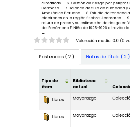
climáticas -- 6. Gestión de riesgo por peligros 
Hermosa -- 7. Balance de flujo de humedad y v
Amazónica Peruana -- 8. Estudio de tendencia
electrones en la región f sobre Jicamarca --
rotura de presa y su estimación de riesgo en Y
del Fenómeno El Niño de 1925-1926 a través de
Valoración
Valoración media: 0.0 (0 v
Existencias
( 2 )
Notas de título ( 2 
Tipo de
Biblioteca
ítem
actual
Colecci
Existencias
Mayorazgo
Colecció
Libros
Mayorazgo
Colecció
Libros