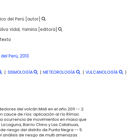
ico del Perú
[autor]
Silva Vidal, Yamina
[editora]
Texto
 del Perú,
2013
SISMOLOGÍA
METEOROLOGÍA
VULCANOLOGÍA
dedores del volcán Misti en el año 2011 -- 2.
cauce de ríos: aplicación al río Rímac
 en la ocurrencia de movimientos en masa que
 La Laguna, Barrio Chino y Las Catahuas,
e riesgo del distrito de Punta Negra -- 5.
el análisis de riesgo de multi amenazas