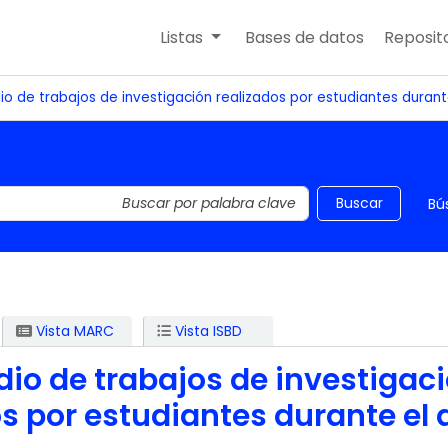
Listas
Bases de datos
Reposito
 de trabajos de investigación realizados por estudiantes durant
 el catálogo por palabra clave
Buscar
Bú
Vista MARC
Vista ISBD
o de trabajos de investigac
os por estudiantes durante el