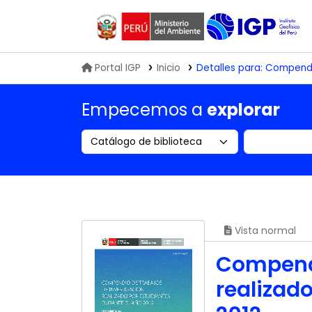
Biblioteca IGP
Portal IGP
Inicio
Detalles para:
Compendio
Empecemos a
explorar
Search the catalog by:
Buscar en
Vista normal
Compendi
realizad