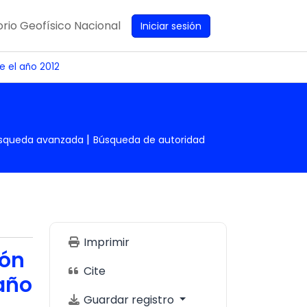
rio Geofísico Nacional
Iniciar sesión
e el año 2012
squeda avanzada
Búsqueda de autoridad
Imprimir
ión
Cite
 año
Guardar registro