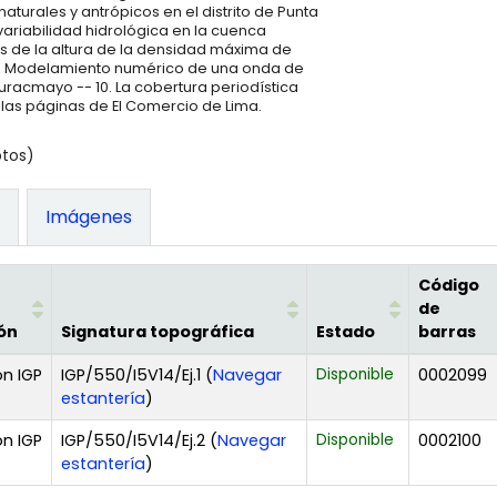
naturales y antrópicos en el distrito de Punta
ariabilidad hidrológica en la cuenca
s de la altura de la densidad máxima de
 9. Modelamiento numérico de una onda de
uracmayo -- 10. La cobertura periodística
 las páginas de El Comercio de Lima.
otos)
)
Imágenes
Código
de
ón
Signatura topográfica
Estado
barras
n IGP
IGP/550/I5V14/Ej.1 (
Navegar
Disponible
0002099
(Abre debajo)
estantería
)
n IGP
IGP/550/I5V14/Ej.2 (
Navegar
Disponible
0002100
(Abre debajo)
estantería
)