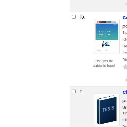
10.
C
p
Ti
Id
De
Re
Di
Imagen de
cubierta local
11.
C
p
Un
Ti
Id
De