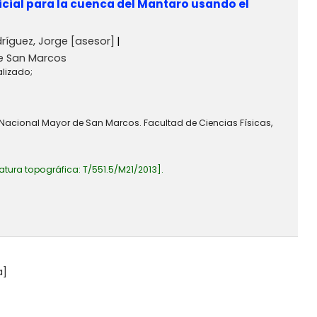
icial para la cuenca del Mantaro usando el
ríguez, Jorge
[asesor]
e San Marcos
alizado;
 Nacional Mayor de San Marcos. Facultad de Ciencias Físicas,
atura topográfica:
T/551.5/M21/2013
.
a]