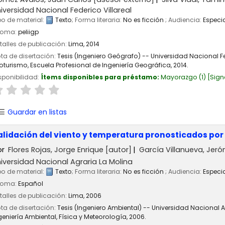
iversidad Nacional Federico Villareal
po de material:
Texto
; Forma literaria:
No es ficción
; Audiencia:
Especi
ioma:
peliigp
talles de publicación:
Lima,
2014
ta de disertación:
Tesis (Ingeniero Geógrafo) -- Universidad Nacional Fe
oturismo, Escuela Profesional de Ingeniería Geográfica, 2014.
sponibilidad:
Ítems disponibles para préstamo:
Mayorazgo
(1)
Sign
Guardar en listas
alidación del viento y temperatura pronosticados po
or
Flores Rojas, Jorge Enrique
[autor]
García Villanueva, Jer
iversidad Nacional Agraria La Molina
po de material:
Texto
; Forma literaria:
No es ficción
; Audiencia:
Especi
ioma:
Español
talles de publicación:
Lima,
2006
ta de disertación:
Tesis (Ingeniero Ambiental) -- Universidad Nacional 
geniería Ambiental, Física y Meteorología, 2006.