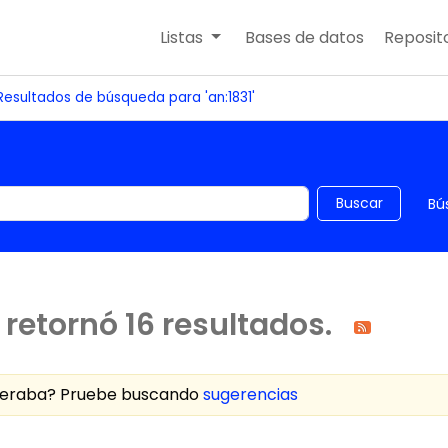
Listas
Bases de datos
Reposito
Resultados de búsqueda para 'an:1831'
 el catálogo por palabra clave
Buscar
Bú
retornó 16 resultados.
speraba? Pruebe buscando
sugerencias