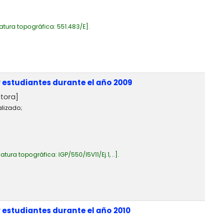
atura topográfica:
551.483/E
.
 estudiantes durante el año 2009
tora]
alizado;
atura topográfica:
IGP/550/I5V11/Ej.1, ..
.
 estudiantes durante el año 2010