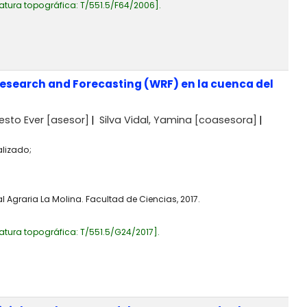
atura topográfica:
T/551.5/F64/2006
.
Research and Forecasting (WRF) en la cuenca del
esto Ever
[asesor]
Silva Vidal, Yamina
[coasesora]
alizado;
 Agraria La Molina. Facultad de Ciencias, 2017.
atura topográfica:
T/551.5/G24/2017
.