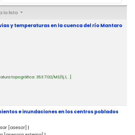
 la lista
vias y temperaturas en la cuenca del río Mantaro
atura topográfica:
353.7132/M3/Ej.1, ..
.
mientos e inundaciones en los centros poblados
sar
[asesor]
na
[asesora externa]