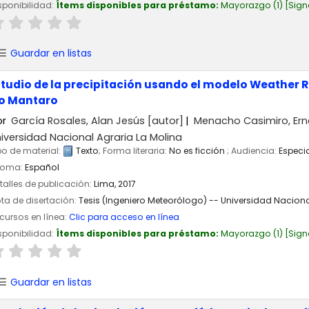
sponibilidad:
Ítems disponibles para préstamo:
Mayorazgo
(1)
Sign
Guardar en listas
studio de la precipitación usando el modelo Weather 
ío Mantaro
or
García Rosales, Alan Jesús
[autor]
Menacho Casimiro, Ern
iversidad Nacional Agraria La Molina
po de material:
Texto
; Forma literaria:
No es ficción
; Audiencia:
Especi
ioma:
Español
talles de publicación:
Lima,
2017
ta de disertación:
Tesis (Ingeniero Meteorólogo) -- Universidad Nacional
cursos en línea:
Clic para acceso en línea
sponibilidad:
Ítems disponibles para préstamo:
Mayorazgo
(1)
Sign
Guardar en listas