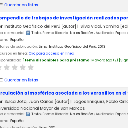
Guardar en listas
ompendio de trabajos de investigación realizados por
or
Instituto Geofísico del Perú
[autor]
Silva Vidal, Yamina
[edi
po de material:
Texto
; Forma literaria:
No es ficción
; Audiencia:
Especi
ioma:
Español
talles de publicación:
Lima:
Instituto Geofísico del Perú,
2013
cursos en línea:
Clic para acceso en línea
sponibilidad:
Ítems disponibles para préstamo:
Mayorazgo
(2)
Sign
Guardar en listas
irculación atmosférica asociada a los veranillos en el 
or
Sulca Jota, Juan Carlos
[autor]
Lagos Enriquez, Pablo Ciril
iversidad Nacional Mayor de San Marcos
po de material:
Texto
; Forma literaria:
No es ficción
; Audiencia:
Especi
ioma:
Español
talles de publicación:
Lima,
2011