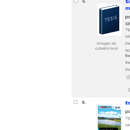
5.
S
m
p
Si
Ti
Id
De
Imagen de
cubierta local
No
Es
Re
Di
6.
E
p
Ti
Id