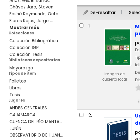
Arias, Wilder Eufrac...
Chávez Jara, Steven ...
De-resaltar
Sele
Fashé Raymundo, Octa...
Flores Rojas, Jorge ...
Resultados
1.
M
Mostrar más
p
Colecciones
Colección Bibliográfica
p
Colección IGP
Ed
Colección Tesis
Ti
Bibliotecas depositarias
Id
Mayorazgo
De
Tipos de ítem
Imagen de
cubierta local
Di
Folletos
Libros
Tesis
Lugares
ANDES CENTRALES
CAJAMARCA
2.
U
CUENCA DEL RÍO MANTA...
d
JUNÍN
p
OBSERVATORIO DE HUAN...
Gó