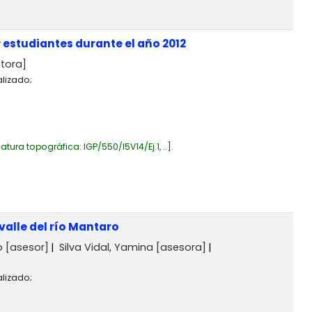
 estudiantes durante el año 2012
tora]
alizado;
atura topográfica:
IGP/550/I5V14/Ej.1, ..
.
valle del río Mantaro
o
[asesor]
Silva Vidal, Yamina
[asesora]
alizado;