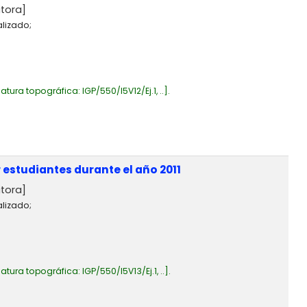
tora]
alizado;
atura topográfica:
IGP/550/I5V12/Ej.1, ..
.
estudiantes durante el año 2011
tora]
alizado;
atura topográfica:
IGP/550/I5V13/Ej.1, ..
.