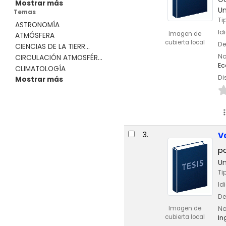
Mostrar más
Un
Temas
Ti
ASTRONOMÍA
Id
Imagen de
ATMÓSFERA
cubierta local
De
CIENCIAS DE LA TIERR...
No
CIRCULACIÓN ATMOSFÉR...
Ec
CLIMATOLOGÍA
Di
Mostrar más
3.
V
p
Un
Ti
Id
De
Imagen de
No
cubierta local
In