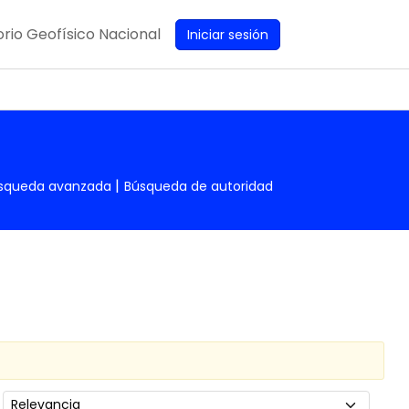
rio Geofísico Nacional
Iniciar sesión
squeda avanzada
Búsqueda de autoridad
Ordenar por: