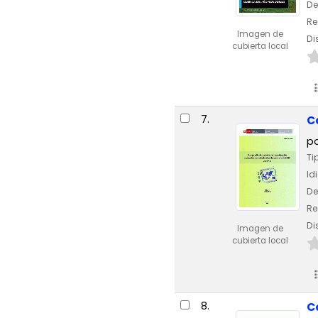
De
Re
Imagen de
Di
cubierta local
7.
C
p
Ti
Id
De
Re
Di
Imagen de
cubierta local
8.
C