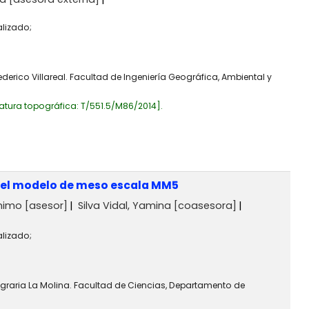
alizado;
derico Villareal. Facultad de Ingeniería Geográfica, Ambiental y
atura topográfica:
T/551.5/M86/2014
.
r el modelo de meso escala MM5
ónimo
[asesor]
Silva Vidal, Yamina
[coasesora]
alizado;
Agraria La Molina. Facultad de Ciencias, Departamento de