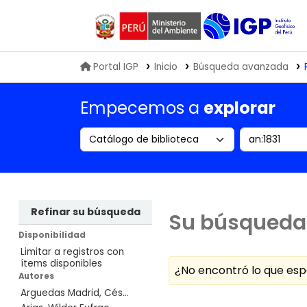
Biblioteca IGP
Portal IGP
Inicio
Búsqueda avanzada
Empecemos a
explorar
Search the catalog by:
Buscar en
Refinar su búsqueda
Su búsqueda 
Disponibilidad
Limitar a registros con
ítems disponibles
¿No encontró lo que e
Autores
Arguedas Madrid, Cés...
Ordenar