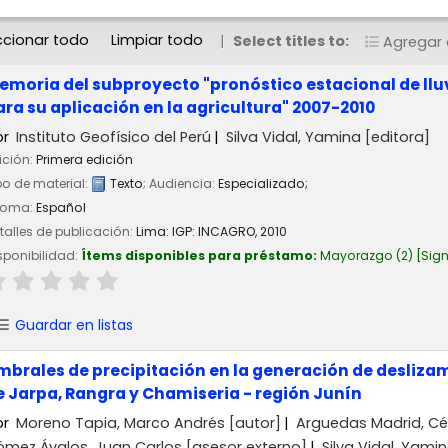
ccionar todo
Limpiar todo
Select titles to:
Agregar a
emoria del subproyecto "pronóstico estacional de llu
ara su aplicación en la agricultura" 2007-2010
or
Instituto Geofísico del Perú
Silva Vidal, Yamina
[editora]
ición:
Primera edición
po de material:
Texto
; Audiencia:
Especializado;
ioma:
Español
talles de publicación:
Lima:
IGP: INCAGRO,
2010
sponibilidad:
Ítems disponibles para préstamo:
Mayorazgo
(2)
Sign
Guardar en listas
mbrales de precipitación en la generación de desliza
e Jarpa, Rangra y Chamiseria - región Junín
or
Moreno Tapia, Marco Andrés
[autor]
Arguedas Madrid, Cé
mez Ávalos, Juan Carlos
[asesor externo]
Silva Vidal, Yami