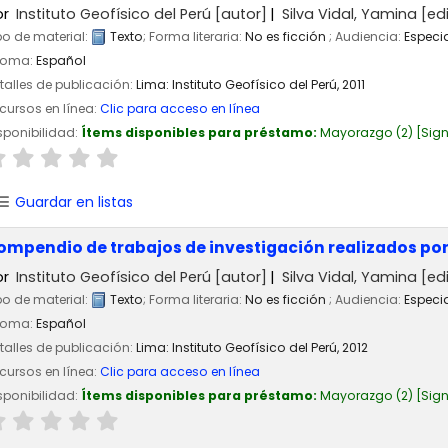
or
Instituto Geofísico del Perú
[autor]
Silva Vidal, Yamina
[edi
po de material:
Texto
; Forma literaria:
No es ficción
; Audiencia:
Especi
ioma:
Español
talles de publicación:
Lima:
Instituto Geofísico del Perú,
2011
cursos en línea:
Clic para acceso en línea
sponibilidad:
Ítems disponibles para préstamo:
Mayorazgo
(2)
Sign
Guardar en listas
ompendio de trabajos de investigación realizados por 
or
Instituto Geofísico del Perú
[autor]
Silva Vidal, Yamina
[edi
po de material:
Texto
; Forma literaria:
No es ficción
; Audiencia:
Especi
ioma:
Español
talles de publicación:
Lima:
Instituto Geofísico del Perú,
2012
cursos en línea:
Clic para acceso en línea
sponibilidad:
Ítems disponibles para préstamo:
Mayorazgo
(2)
Sign