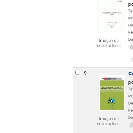
p
Ti
Id
De
Re
Di
Imagen de
cubierta local
9.
C
p
Ti
Id
De
Re
Di
Imagen de
cubierta local