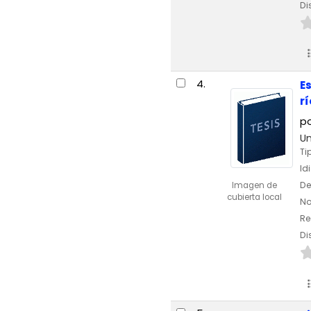
Di
4.
E
r
p
Un
Ti
Id
De
Imagen de
cubierta local
No
Re
Di