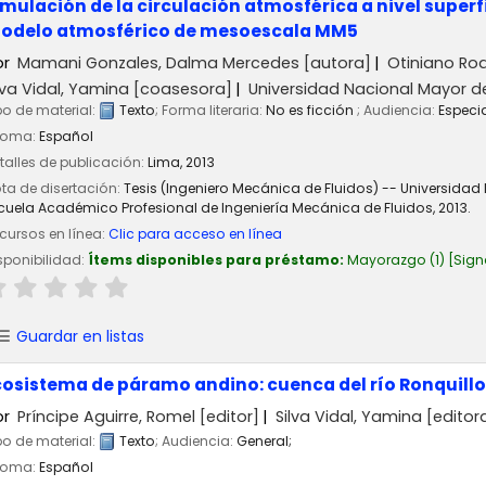
imulación de la circulación atmosférica a nivel superf
odelo atmosférico de mesoescala MM5
or
Mamani Gonzales, Dalma Mercedes
[autora]
Otiniano Rod
lva Vidal, Yamina
[coasesora]
Universidad Nacional Mayor d
po de material:
Texto
; Forma literaria:
No es ficción
; Audiencia:
Especi
ioma:
Español
talles de publicación:
Lima,
2013
ta de disertación:
Tesis (Ingeniero Mecánica de Fluidos) -- Universidad
cuela Académico Profesional de Ingeniería Mecánica de Fluidos, 2013.
cursos en línea:
Clic para acceso en línea
sponibilidad:
Ítems disponibles para préstamo:
Mayorazgo
(1)
Sign
Guardar en listas
cosistema de páramo andino: cuenca del río Ronquillo
or
Príncipe Aguirre, Romel
[editor]
Silva Vidal, Yamina
[editor
po de material:
Texto
; Audiencia:
General;
ioma:
Español