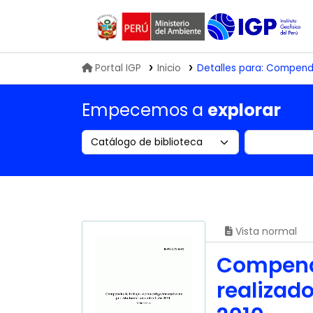
Biblioteca IGP
Portal IGP
Inicio
Detalles para:
Compendio
Empecemos a
explorar
Search the catalog by:
Buscar en
Vista normal
Compendi
realizad