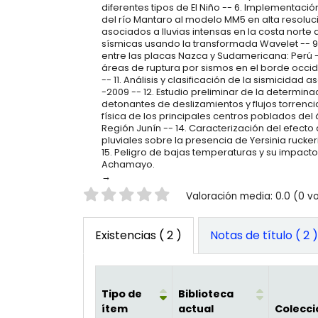
diferentes tipos de El Niño -- 6. Implementaci
del río Mantaro al modelo MM5 en alta resoluci
asociados a lluvias intensas en la costa norte 
sísmicas usando la transformada Wavelet -- 9.
entre las placas Nazca y Sudamericana: Perú --
áreas de ruptura por sismos en el borde occide
-- 11. Análisis y clasificación de la sismicidad
-2009 -- 12. Estudio preliminar de la determi
detonantes de deslizamientos y flujos torrencia
física de los principales centros poblados de
Región Junín -- 14. Caracterización del efecto
pluviales sobre la presencia de Yersinia rucker
15. Peligro de bajas temperaturas y su impacto 
Achamayo.
Valoración
Valoración media: 0.0 (0 v
Existencias
( 2 )
Notas de título ( 2 
Tipo de
Biblioteca
ítem
actual
Colecci