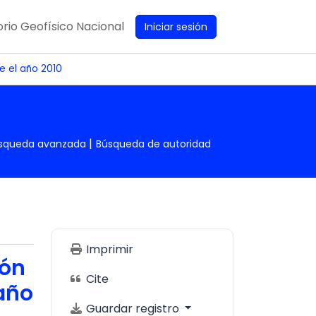
rio Geofísico Nacional
Iniciar sesión
e el año 2010
squeda avanzada
Búsqueda de autoridad
Imprimir
ión
Cite
 año
Guardar registro