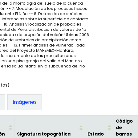
ón de la morfología del suelo de la cuenca
ón -- 7. Modelación de los procesos físicos
durante El Niño -- 8. Detección de señales
 Inferencias sobre la superficie de contacto
 10. Análisis y localización de probables
ntal de Perú: distribución de valores de “b
 asociada a la erupción del volcán Ubinas 2006
nación de umbrales de precipitación como
les -- 13. Primer análisis de vulnerabilidad
l área del Proyecto MAREMEX-Mantaro,
 del incremento de las precipitaciones
i en una piscigranja del valle del Mantaro --
en la salud infantil en la subcuenca del río
otos)
)
Imágenes
Código
de
ón
Signatura topográfica
Estado
barras