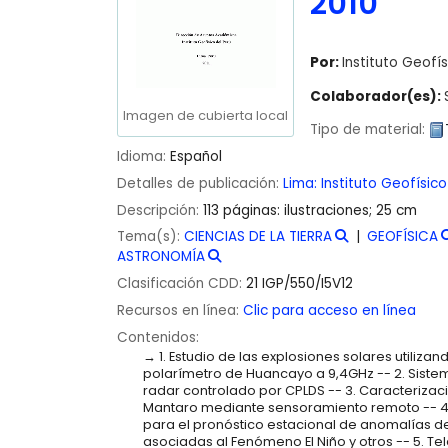
2010
Por:
Instituto Geofís
Colaborador(es):
Imagen de cubierta local
Tipo de material:
Idioma:
Español
Detalles de publicación:
Lima:
Instituto Geofísico
Descripción:
113 páginas: ilustraciones; 25 cm
Tema(s):
CIENCIAS DE LA TIERRA
GEOFÍSICA
ASTRONOMÍA
Clasificación CDD:
21 IGP/550/I5V12
Recursos en línea:
Clic para acceso en línea
Contenidos:
1. Estudio de las explosiones solares utiliza
polarímetro de Huancayo a 9,4GHz -- 2. Sistem
radar controlado por CPLDS -- 3. Caracterizaci
Mantaro mediante sensoramiento remoto -- 4.
para el pronóstico estacional de anomalías d
asociadas al Fenómeno El Niño y otros -- 5. 