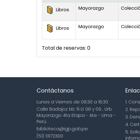
Existencias
Mayorazgo
Colecció
Libros
Mayorazgo
Colecció
Libros
Total de reservas: 0
Contáctanos
Enlac
Lunes a Viernes de 08:30 a 16:30
1. Con
Calle Badajoz Mz. Ñ Lt 08 y 09 , Urb.
2. Rep
Mayorazgo 4ta Etapa - Ate - Lima -
3. Den
Perú
4. Cert
biblioteca@igp.gob.pe
5. Sol
(51) 13172300
infoma