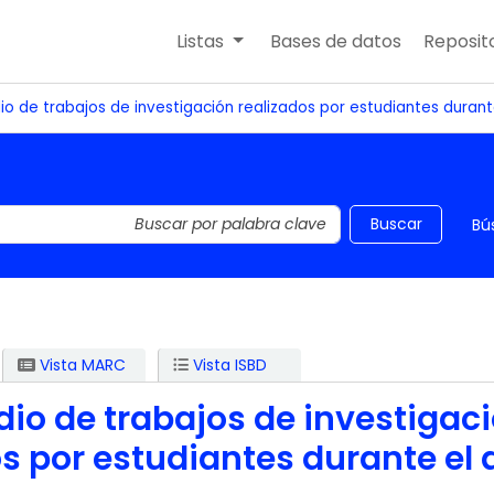
Listas
Bases de datos
Reposito
 de trabajos de investigación realizados por estudiantes durant
 el catálogo por palabra clave
Buscar
Bú
Vista MARC
Vista ISBD
o de trabajos de investigac
os por estudiantes durante el