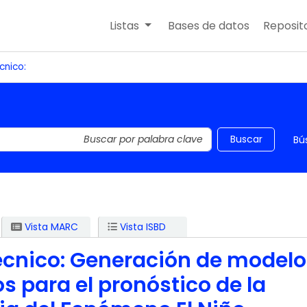
Listas
Bases de datos
Reposito
cnico:
 el catálogo por palabra clave
Buscar
Bú
Vista MARC
Vista ISBD
técnico: Generación de model
s para el pronóstico de la