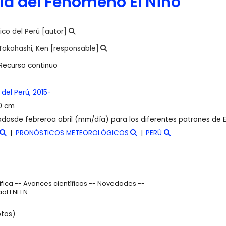
ia del Fenómeno El Niño
ico del Perú
[autor]
Takahashi, Ken
[responsable]
Recurso continuo
 del Perú,
2015-
30 cm
dasde febreroa abril (mm/día) para los diferentes patrones de E
PRONÓSTICOS METEOROLÓGICOS
PERÚ
tífica -- Avances científicos -- Novedades --
al ENFEN
otos)