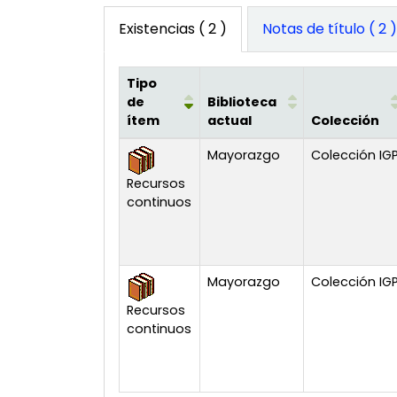
Existencias
( 2 )
Notas de título ( 2 
Tipo
de
Biblioteca
ítem
actual
Colección
Existencias
Mayorazgo
Colección IG
Recursos
continuos
Mayorazgo
Colección IG
Recursos
continuos