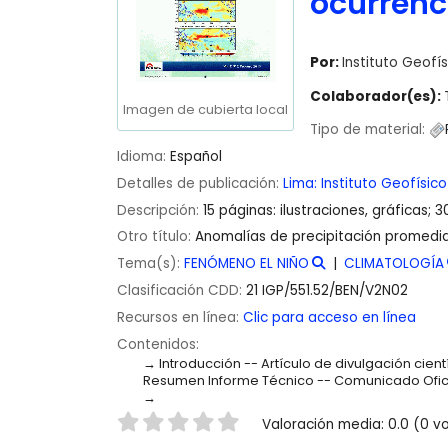
ocurrenc
Por:
Instituto Geofís
Colaborador(es):
Imagen de cubierta local
Tipo de material:
Idioma:
Español
Detalles de publicación:
Lima:
Instituto Geofísico
Descripción:
15 páginas: ilustraciones, gráficas; 
Otro título:
Anomalías de precipitación promedia
Tema(s):
FENÓMENO EL NIÑO
CLIMATOLOGÍA
Clasificación CDD:
21 IGP/551.52/BEN/V2N02
Recursos en línea:
Clic para acceso en línea
Contenidos:
Introducción -- Artículo de divulgación cien
Resumen Informe Técnico -- Comunicado Ofici
Valoración
Valoración media: 0.0 (0 v