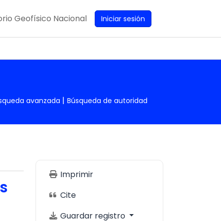
rio Geofísico Nacional
Iniciar sesión
squeda avanzada
Búsqueda de autoridad
Imprimir
os
Cite
Guardar registro