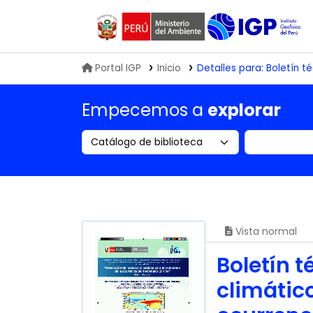
Biblioteca IGP
Portal IGP
Inicio
Detalles para:
Boletín té
Empecemos a
explorar
Search the catalog by:
Buscar en
Vista normal
Boletín 
climático