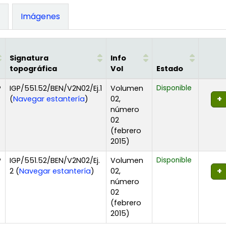
)
Imágenes
Signatura
Info
topográfica
Vol
Estado
P
IGP/551.52/BEN/V2N02/Ej.1
Volumen
Disponible
(Abre debajo)
(
Navegar estantería
)
02,
número
02
(febrero
2015)
P
IGP/551.52/BEN/V2N02/Ej.
Volumen
Disponible
(Abre debajo)
2 (
Navegar estantería
)
02,
número
02
(febrero
2015)