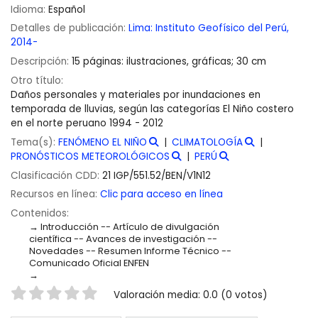
Idioma:
Español
Detalles de publicación:
Lima:
Instituto Geofísico del Perú,
2014-
Descripción:
15 páginas: ilustraciones, gráficas; 30 cm
Otro título:
Daños personales y materiales por inundaciones en
temporada de lluvias, según las categorías El Niño costero
en el norte peruano 1994 - 2012
Tema(s):
FENÓMENO EL NIÑO
CLIMATOLOGÍA
PRONÓSTICOS METEOROLÓGICOS
PERÚ
Clasificación CDD:
21 IGP/551.52/BEN/V1N12
Recursos en línea:
Clic para acceso en línea
Contenidos:
Introducción -- Artículo de divulgación
científica -- Avances de investigación --
Novedades -- Resumen Informe Técnico --
Comunicado Oficial ENFEN
Valoración
Valoración media: 0.0 (0 votos)