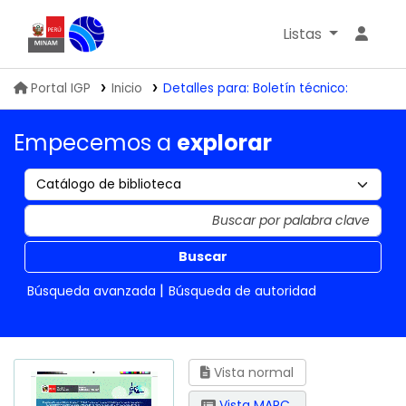
Listas
Biblioteca IGP
Portal IGP
Inicio
Detalles para:
Boletín técnico:
Empecemos a
explorar
Buscar
Búsqueda avanzada
Búsqueda de autoridad
Vista normal
Vista MARC