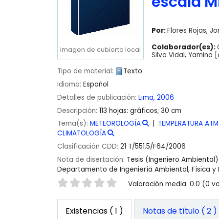
escala 
Por:
Flores Rojas, J
Colaborador(es):
Imagen de cubierta local
Silva Vidal, Yamina
[
Tipo de material:
Texto
Idioma:
Español
Detalles de publicación:
Lima,
2006
Descripción:
113 hojas: gráficos; 30 cm
Tema(s):
METEOROLOGÍA
TEMPERATURA ATM
CLIMATOLOGÍA
Clasificación CDD:
21 T/551.5/F64/2006
Nota de disertación:
Tesis (Ingeniero Ambiental)
Departamento de Ingeniería Ambiental, Física y
Valoración
Valoración media: 0.0 (0 v
Existencias
( 1 )
Notas de título ( 2 )