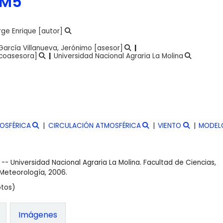
MM5
orge Enrique
[autor]
García Villanueva, Jerónimo
[asesor]
coasesora]
Universidad Nacional Agraria La Molina
OSFÉRICA
CIRCULACIÓN ATMOSFÉRICA
VIENTO
MODEL
 -- Universidad Nacional Agraria La Molina. Facultad de Ciencias,
 Meteorología, 2006.
otos)
Imágenes