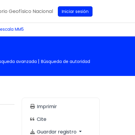
rio Geofísico Nacional
Iniciar sesión
 escala MM5
squeda avanzada
Búsqueda de autoridad
Imprimir
Cite
Guardar registro