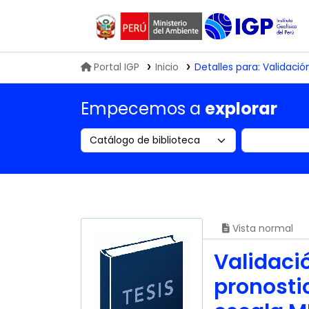
Biblioteca IGP
Portal IGP
Inicio
Detalles para:
Validació
Empecemos a
explorar
Search the catalog by:
Buscar en
Vista normal
Validaci
pronosti