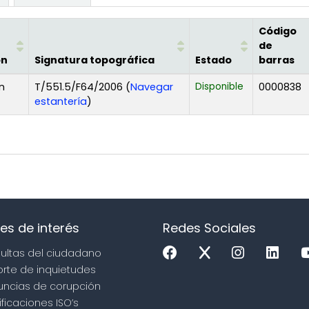
Código
de
ón
Signatura topográfica
Estado
barras
n
T/551.5/F64/2006 (
Navegar
Disponible
0000838
(Abre debajo)
estantería
)
es de interés
Redes Sociales
sultas del ciudadano
orte de inquietudes
uncias de corupción
ificaciones ISO’s