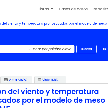
Listas
Bases de datos
Reposito
n del viento y temperatura pronosticados por el modelo de meso
 el catálogo por palabra clave
Buscar
Bú
Vista MARC
Vista ISBD
ón del viento y temperatura
cados por el modelo de meso