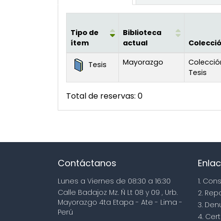
Tipo de
Biblioteca
ítem
actual
Colecci
Existencias
Mayorazgo
Colecció
Tesis
Tesis
Total de reservas: 0
Contáctanos
Enlac
Lunes a Viernes de 08:30 a 16:30
1. Con
Calle Badajoz Mz. Ñ Lt 08 y 09 , Urb.
2. Rep
Mayorazgo 4ta Etapa - Ate - Lima -
3. Den
Perú
4. Cert