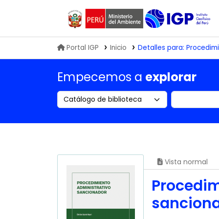
Biblioteca IGP
Portal IGP
Inicio
Detalles para:
Procedimi
Empecemos a
explorar
Search the catalog by:
Buscar en
Vista normal
Procedim
sancion