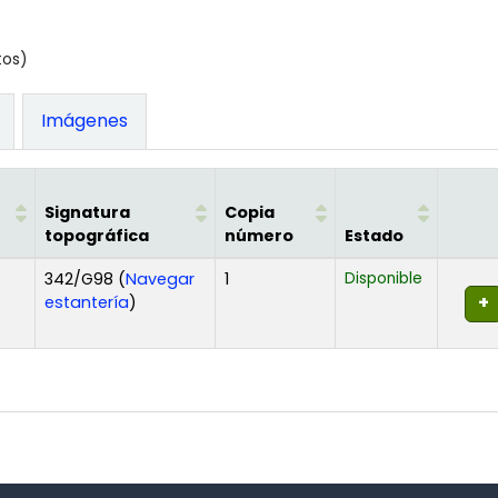
tos)
Imágenes
Signatura
Copia
topográfica
número
Estado
342/G98 (
Navegar
1
Disponible
(Abre debajo)
estantería
)