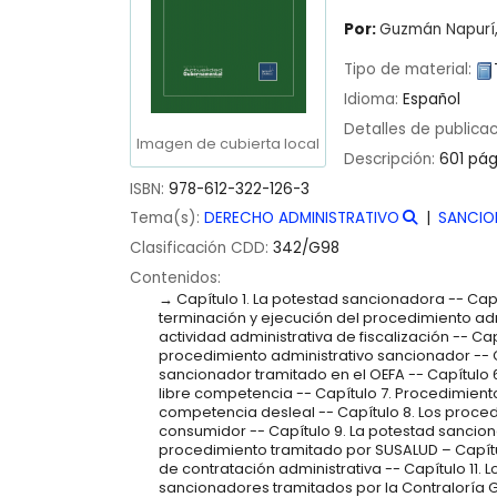
Por:
Guzmán Napurí,
Tipo de material:
Idioma:
Español
Detalles de publica
Imagen de cubierta local
Descripción:
601 pág
ISBN:
978-612-322-126-3
Tema(s):
DERECHO ADMINISTRATIVO
SANCIO
Clasificación CDD:
342/G98
Contenidos:
Capítulo 1. La potestad sancionadora -- Capí
terminación y ejecución del procedimiento adm
actividad administrativa de fiscalización -- Cap
procedimiento administrativo sancionador -- C
sancionador tramitado en el OEFA -- Capítulo
libre competencia -- Capítulo 7. Procedimien
competencia desleal -- Capítulo 8. Los proced
consumidor -- Capítulo 9. La potestad sancion
procedimiento tramitado por SUSALUD – Capítu
de contratación administrativa -- Capítulo 11.
sancionadores tramitados por la Contraloría Ge