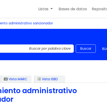
Listas
Bases de datos
Reposito
ento administrativo sancionador
 el catálogo por palabra clave
Buscar
Bú
Vista MARC
Vista ISBD
iento administrativo
ador