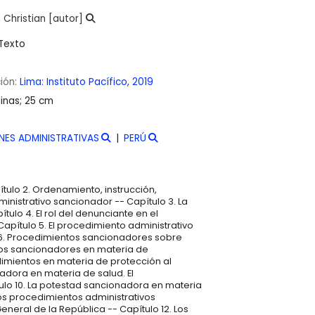
 Christian
[autor]
Texto
ción:
Lima:
Instituto Pacífico,
2019
inas; 25 cm
NES ADMINISTRATIVAS
PERÚ
tulo 2. Ordenamiento, instrucción,
inistrativo sancionador -- Capítulo 3. La
ítulo 4. El rol del denunciante en el
apítulo 5. El procedimiento administrativo
 6. Procedimientos sancionadores sobre
tos sancionadores en materia de
imientos en materia de protección al
adora en materia de salud. El
lo 10. La potestad sancionadora en materia
 Los procedimientos administrativos
neral de la República -- Capítulo 12. Los