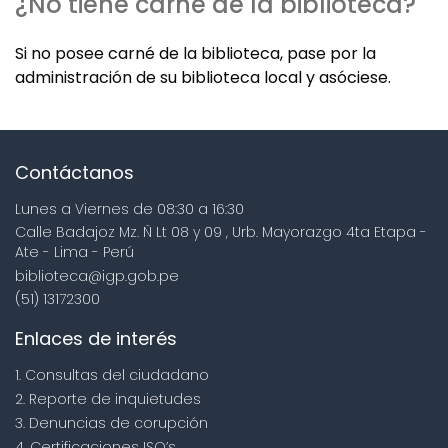
¿No tiene carné de la biblioteca?
Si no posee carné de la biblioteca, pase por la
administración de su biblioteca local y asóciese.
Contáctanos
Lunes a Viernes de 08:30 a 16:30
Calle Badajoz Mz. Ñ Lt 08 y 09 , Urb. Mayorazgo 4ta Etapa -
Ate - Lima - Perú
biblioteca@igp.gob.pe
(51) 13172300
Enlaces de interés
1. Consultas del ciudadano
2. Reporte de inquietudes
3. Denuncias de corupción
4. Certificaciones ISO’s