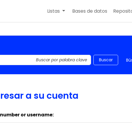
Listas
Bases de datos
Reposito
 el catálogo por palabra clave
Buscar
Bú
resar a su cuenta
 number or username: