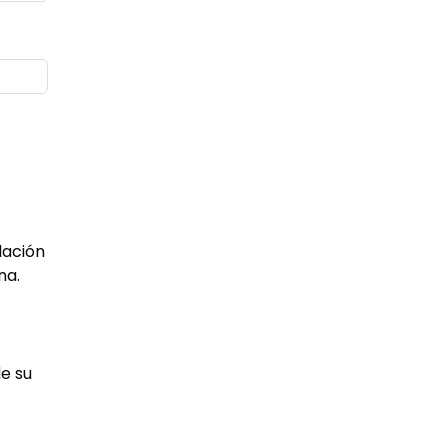
lación
na.
de su