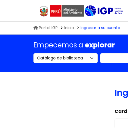
Biblioteca IGP
Portal IGP
Inicio
Ingresar a su cuenta
Empecemos a
explorar
Search the catalog by:
Buscar en
Ing
Card