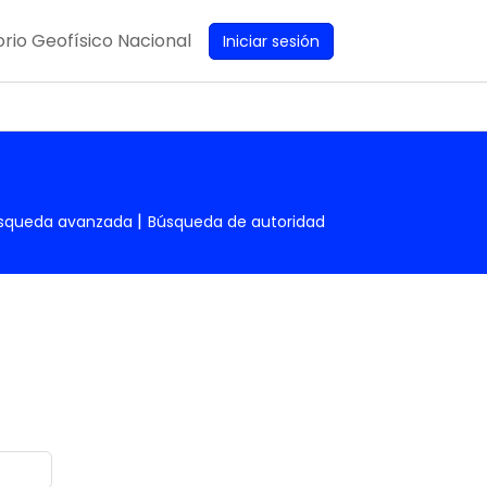
rio Geofísico Nacional
Iniciar sesión
squeda avanzada
Búsqueda de autoridad