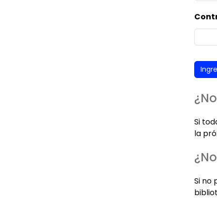
Cont
¿No
Si to
la pró
¿No
Si no 
biblio