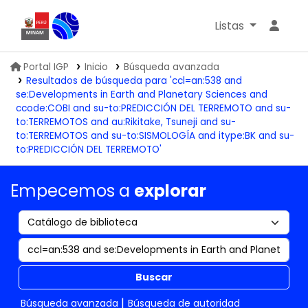
Listas
Biblioteca IGP
Portal IGP
Inicio
Búsqueda avanzada
Resultados de búsqueda para 'ccl=an:538 and
se:Developments in Earth and Planetary Sciences and
ccode:COBI and su-to:PREDICCIÓN DEL TERREMOTO and su-
to:TERREMOTOS and au:Rikitake, Tsuneji and su-
to:TERREMOTOS and su-to:SISMOLOGÍA and itype:BK and su-
to:PREDICCIÓN DEL TERREMOTO'
Empecemos a
explorar
Buscar
Búsqueda avanzada
Búsqueda de autoridad