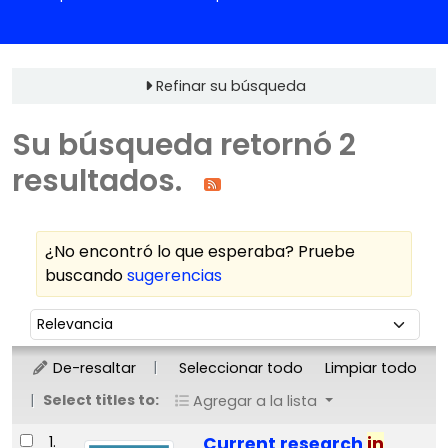
Refinar su búsqueda
Su búsqueda retornó 2
resultados.
¿No encontró lo que esperaba? Pruebe
buscando
sugerencias
Ordenar
Ordenar por:
De-resaltar
Seleccionar todo
Limpiar todo
Select titles to:
Agregar a la lista
Resultados
1.
Current research
in