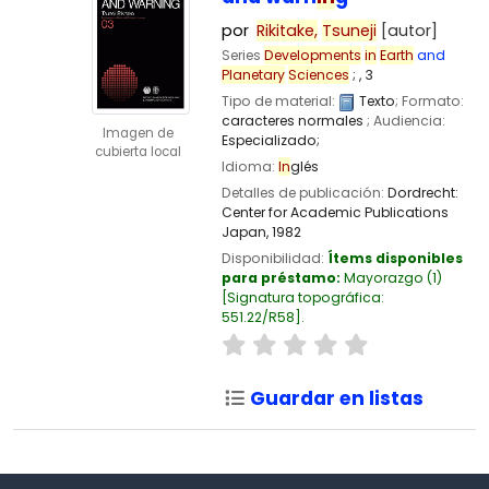
por
Rikitake,
Tsuneji
[autor]
Series
Developments
in
Earth
and
Planetary
Sciences
; , 3
Tipo de material:
Texto
; Formato:
caracteres normales
; Audiencia:
Imagen de
Especializado;
cubierta local
Idioma:
In
glés
Detalles de publicación:
Dordrecht:
Center for Academic Publications
Japan,
1982
Disponibilidad:
Ítems disponibles
para préstamo:
Mayorazgo
(1)
Signatura topográfica:
551.22/R58
.
Guardar en listas