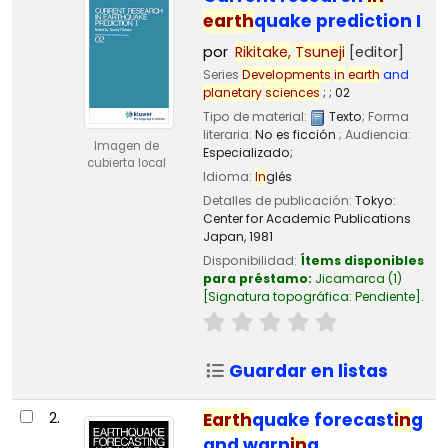
earth
quake prediction I
por
Rikitake,
Tsuneji
[editor]
Series
Developments
in
earth
and
planetary
sciences
; ; 02
Tipo de material:
Texto
; Forma
literaria:
No es ficción
; Audiencia:
Imagen de
Especializado;
cubierta local
Idioma:
In
glés
Detalles de publicación:
Tokyo:
Center for Academic Publications
Japan,
1981
Disponibilidad:
Ítems disponibles
para préstamo:
Jicamarca
(1)
Signatura topográfica:
Pendiente
.
Guardar en listas
2.
Earth
quake forecast
in
g
and warn
in
g